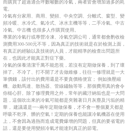
而購買了超過適合坪數噸數的冷氣，兩者皆會增加過多的耗
電。
冷氣有分家用、商用、變頻、中央空調、分離式、窗型、變
頻冷暖、水冷式、氣冷式、冰水主機等等，二手冷氣、中古
冷氣、中古機 也很多人作購買使用。
專業的冷氣行或專營冷凍、冷氣空調公司，通常都會酌收檢
測費用300-500元不等，因為真正的技術就是在於檢測上面，
有真正的經驗以及技術的人員，才能精準的檢查出問題所
在，也因此才能真正對症下藥。
冷氣的保養清潔千萬不能忽視，若沒有定期做保養，到了壞
掉了、不冷了、打不開了才去做維修，往往一修理就是一大
筆價錢，該付出的費用還是不要貪價格便宜； 例如換壓縮
機、啟動馬達、散熱器、管線鏽蝕等等，那個費用真的會令
你槌心肝。除了修理費用之外，常年的藏汙納垢也是一大問
題，這個吹出來的冷氣可能都是夾雜著日月灰塵及污垢的精
華， 建議還是一~兩年定期做保養，才不會一整個夏天都是
呼吸不乾淨、髒的空氣！定期的保養也能讓冷氣機器在使用
上，不會因為過熱而造成電費爆增的問題，但真的要省電的
話，還是要使用變頻冷氣才能達到真正的節電。