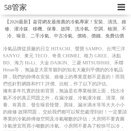
58管家
【2026最新】崙背網友最推薦的冷氣專家！安裝、清洗、維
修、灌冷媒、移機、保養、故障、洗冷氣、空調、檢測、不
冷、噪音、二手冷氣、中古冷氣、價格、價錢、免費估價
冷氣品牌從原廠的日立 HITACHI、聲寶 SAMPO、台灣三洋
SANYO、東元 TECO、奇美 CHIMEI、格力 GREE、冰點
BD、海力 Hi-Li、大金 DAIKIN、三菱 MITSUBISHI、禾聯
Heran等， 無論是大眾常聽到的知名大廠到平價的的冷氣品
牌，我們的師傅在安裝、維修上的專業度都不是蓋的！而我
們也針對網路和PTT 評價、比較，作了以下的評估。
擁有多年扎實的技術背景，無論是在專業檢測上面，找出冷
氣不冷的真正問題之外，在漏冷媒、冷氣灌冷媒、清潔、保
養、有異音、發生噪音怪聲、異味、漏水滴水等等大大小小
的維修 故障問題， 交給我們都可以幫您處理到好！一定要請
專業的冷氣師傅做空間及冷氣噸數的評估；大房間不要貪圖
冷氣便宜而買小噸數的冷氣、小房間不要為了較快可以冷，