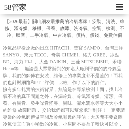
58管家
【2026最新】關山網友最推薦的冷氣專家！安裝、清洗、維
修、灌冷媒、移機、保養、故障、洗冷氣、空調、檢測、不
冷、噪音、二手冷氣、中古冷氣、價格、價錢、免費估價
冷氣品牌從原廠的日立 HITACHI、聲寶 SAMPO、台灣三洋
SANYO、東元 TECO、奇美 CHIMEI、格力 GREE、冰點
BD、海力 Hi-Li、大金 DAIKIN、三菱 MITSUBISHI、禾聯
Heran等， 無論是大眾常聽到的知名大廠到平價的的冷氣品
牌，我們的師傅在安裝、維修上的專業度都不是蓋的！而我
們也針對網路和PTT 評價、比較，作了以下的評估。
擁有多年扎實的技術背景，無論是在專業檢測上面，找出冷
氣不冷的真正問題之外，在漏冷媒、冷氣灌冷媒、清潔、保
養、有異音、發生噪音怪聲、異味、漏水滴水等等大大小小
的維修 故障問題， 交給我們都可以幫您處理到好！一定要請
專業的冷氣師傅做空間及冷氣噸數的評估；大房間不要貪圖
冷氣便宜而買小噸數的冷氣、小房間不要為了較快可以冷，