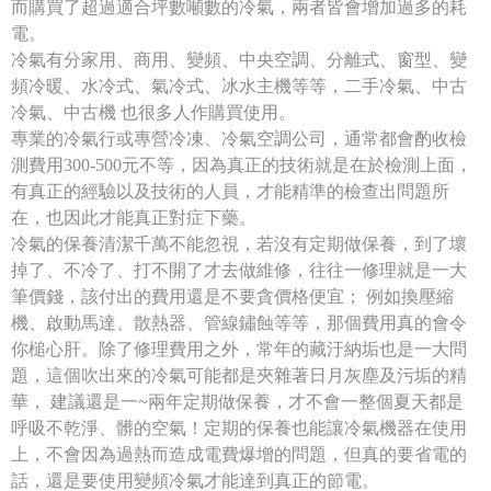
而購買了超過適合坪數噸數的冷氣，兩者皆會增加過多的耗
電。
冷氣有分家用、商用、變頻、中央空調、分離式、窗型、變
頻冷暖、水冷式、氣冷式、冰水主機等等，二手冷氣、中古
冷氣、中古機 也很多人作購買使用。
專業的冷氣行或專營冷凍、冷氣空調公司，通常都會酌收檢
測費用300-500元不等，因為真正的技術就是在於檢測上面，
有真正的經驗以及技術的人員，才能精準的檢查出問題所
在，也因此才能真正對症下藥。
冷氣的保養清潔千萬不能忽視，若沒有定期做保養，到了壞
掉了、不冷了、打不開了才去做維修，往往一修理就是一大
筆價錢，該付出的費用還是不要貪價格便宜； 例如換壓縮
機、啟動馬達、散熱器、管線鏽蝕等等，那個費用真的會令
你槌心肝。除了修理費用之外，常年的藏汙納垢也是一大問
題，這個吹出來的冷氣可能都是夾雜著日月灰塵及污垢的精
華， 建議還是一~兩年定期做保養，才不會一整個夏天都是
呼吸不乾淨、髒的空氣！定期的保養也能讓冷氣機器在使用
上，不會因為過熱而造成電費爆增的問題，但真的要省電的
話，還是要使用變頻冷氣才能達到真正的節電。