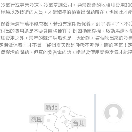
冷氣行或專營冷凍、冷氣空調公司，通常都會酌收檢測費用300
的經驗以及技術的人員，才能精準的檢查出問題所在，也因此才
的保養清潔千萬不能忽視，若沒有定期做保養，到了壞掉了、不
該付出的費用還是不要貪價格便宜； 例如換壓縮機、啟動馬達、
修理費用之外，常年的藏汙納垢也是一大問題，這個吹出來的冷氣
年定期做保養，才不會一整個夏天都是呼吸不乾淨、髒的空氣！
電費爆增的問題，但真的要省電的話，還是要使用變頻冷氣才能
新北
基隆
桃園
台北
新竹