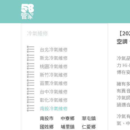
【2
冷氣維修
空調
台北冷氣維修
新北冷氣維修
冷氣品
力 H
桃園冷氣維修
傅在
新竹冷氣維修
苗栗冷氣維修
擁有
有異
台中冷氣維修
冷氣
彰化冷氣維修
過適
南投冷氣維修
冷氣
南投市
中寮鄉
草屯鎮
氣、中
國姓鄉
埔里鎮
仁愛鄉