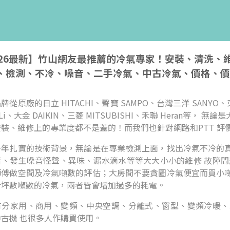
026最新】竹山網友最推薦的冷氣專家！安裝、清洗
、檢測、不冷、噪音、二手冷氣、中古冷氣、價格、價
牌從原廠的日立 HITACHI、聲寶 SAMPO、台灣三洋 SANYO、東
i-Li、大金 DAIKIN、三菱 MITSUBISHI、禾聯 Hera
安裝、維修上的專業度都不是蓋的！而我們也針對網路和PTT 評
多年扎實的技術背景，無論是在專業檢測上面，找出冷氣不冷的
音、發生噪音怪聲、異味、漏水滴水等等大大小小的維修 故障問
師傅做空間及冷氣噸數的評估；大房間不要貪圖冷氣便宜而買小
合坪數噸數的冷氣，兩者皆會增加過多的耗電。
有分家用、商用、變頻、中央空調、分離式、窗型、變頻冷暖、
古機 也很多人作購買使用。