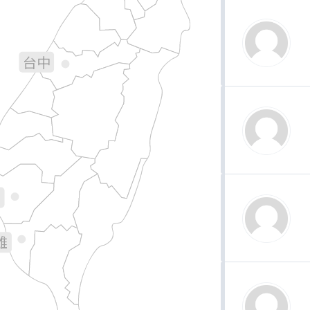
宜蘭
苗栗
台中
彰化
南投
花蓮
林
義
南
雄
台東
屏東