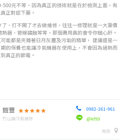
-500元不等，因為真正的技術就是在於檢測上面，有
能真正對症下藥。
冷了、打不開了才去做維修，往往一修理就是一大筆價
散熱器、管線鏽蝕等等，那個費用真的會令你槌心肝。
可能都是夾雜著日月灰塵及污垢的精華， 建議還是一
定期的保養也能讓冷氣機器在使用上，不會因為過熱而
達到真正的節電。
鎧豐
0982-261-961
竹山鎮冷氣維修
@kf99
南投