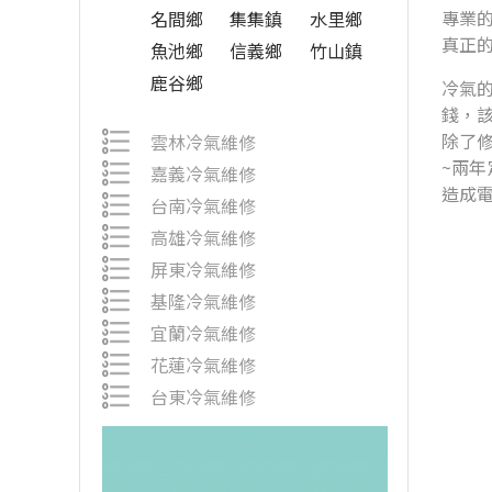
專業的
名間鄉
集集鎮
水里鄉
真正
魚池鄉
信義鄉
竹山鎮
鹿谷鄉
冷氣
錢，
除了
雲林冷氣維修
~兩
嘉義冷氣維修
造成
台南冷氣維修
高雄冷氣維修
屏東冷氣維修
基隆冷氣維修
宜蘭冷氣維修
花蓮冷氣維修
台東冷氣維修