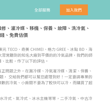
全部服務
加入我們
、維修、灌冷媒、移機、保養、故障、洗冷氣、
錢、免費估價
元 TECO、奇美 CHIMEI、格力 GREE、冰點 BD、海
n等， 無論是大眾常聽到的知名大廠到平價的的冷氣品牌，我們的師
價、比較，作了以下的評估。
真正問題之外，在漏冷媒、冷氣灌冷媒、清潔、保養、
題， 交給我們都可以幫您處理到好！一定要請專業的
噸數的冷氣、小房間不要為了較快可以冷，而購買了超
水冷式、氣冷式、冰水主機等等，二手冷氣、中古冷