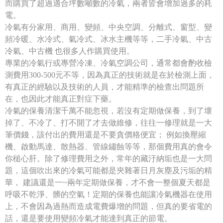
而購買了超過適合坪數噸數的冷氣，兩者皆會增加過多的耗
電。
冷氣有分家用、商用、變頻、中央空調、分離式、窗型、變
頻冷暖、水冷式、氣冷式、冰水主機等等，二手冷氣、中古
冷氣、中古機 也很多人作購買使用。
專業的冷氣行或專營冷凍、冷氣空調公司，通常都會酌收檢
測費用300-500元不等，因為真正的技術就是在於檢測上面，
有真正的經驗以及技術的人員，才能精準的檢查出問題所
在，也因此才能真正對症下藥。
冷氣的保養清潔千萬不能忽視，若沒有定期做保養，到了壞
掉了、不冷了、打不開了才去做維修，往往一修理就是一大
筆價錢，該付出的費用還是不要貪價格便宜； 例如換壓縮
機、啟動馬達、散熱器、管線鏽蝕等等，那個費用真的會令
你槌心肝。除了修理費用之外，常年的藏汙納垢也是一大問
題，這個吹出來的冷氣可能都是夾雜著日月灰塵及污垢的精
華， 建議還是一~兩年定期做保養，才不會一整個夏天都是
呼吸不乾淨、髒的空氣！定期的保養也能讓冷氣機器在使用
上，不會因為過熱而造成電費爆增的問題，但真的要省電的
話，還是要使用變頻冷氣才能達到真正的節電。