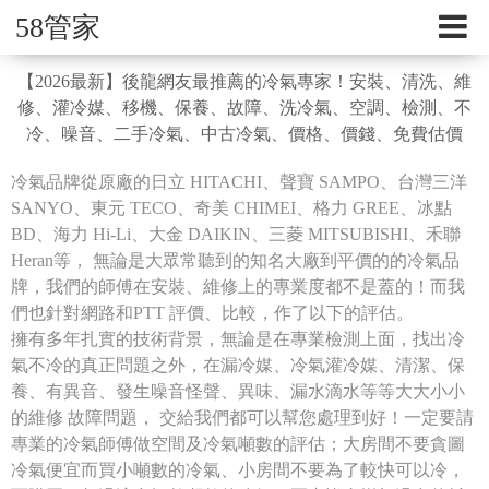
58管家
【2026最新】後龍網友最推薦的冷氣專家！安裝、清洗、維
修、灌冷媒、移機、保養、故障、洗冷氣、空調、檢測、不
冷、噪音、二手冷氣、中古冷氣、價格、價錢、免費估價
冷氣品牌從原廠的日立 HITACHI、聲寶 SAMPO、台灣三洋
SANYO、東元 TECO、奇美 CHIMEI、格力 GREE、冰點
BD、海力 Hi-Li、大金 DAIKIN、三菱 MITSUBISHI、禾聯
Heran等， 無論是大眾常聽到的知名大廠到平價的的冷氣品
牌，我們的師傅在安裝、維修上的專業度都不是蓋的！而我
們也針對網路和PTT 評價、比較，作了以下的評估。
擁有多年扎實的技術背景，無論是在專業檢測上面，找出冷
氣不冷的真正問題之外，在漏冷媒、冷氣灌冷媒、清潔、保
養、有異音、發生噪音怪聲、異味、漏水滴水等等大大小小
的維修 故障問題， 交給我們都可以幫您處理到好！一定要請
專業的冷氣師傅做空間及冷氣噸數的評估；大房間不要貪圖
冷氣便宜而買小噸數的冷氣、小房間不要為了較快可以冷，