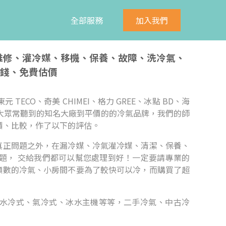
全部服務
加入我們
、維修、灌冷媒、移機、保養、故障、洗冷氣、
錢、免費估價
元 TECO、奇美 CHIMEI、格力 GREE、冰點 BD、海
n等， 無論是大眾常聽到的知名大廠到平價的的冷氣品牌，我們的師
價、比較，作了以下的評估。
真正問題之外，在漏冷媒、冷氣灌冷媒、清潔、保養、
題， 交給我們都可以幫您處理到好！一定要請專業的
噸數的冷氣、小房間不要為了較快可以冷，而購買了超
水冷式、氣冷式、冰水主機等等，二手冷氣、中古冷