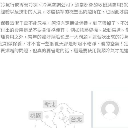
冷氣行或專營冷凍、冷氣空調公司，通常都會酌收檢測費用300
的經驗以及技術的人員，才能精準的檢查出問題所在，也因此才
的保養清潔千萬不能忽視，若沒有定期做保養，到了壞掉了、不
該付出的費用還是不要貪價格便宜； 例如換壓縮機、啟動馬達、
修理費用之外，常年的藏汙納垢也是一大問題，這個吹出來的冷氣
年定期做保養，才不會一整個夏天都是呼吸不乾淨、髒的空氣！
電費爆增的問題，但真的要省電的話，還是要使用變頻冷氣才能
新北
基隆
桃園
台北
新竹