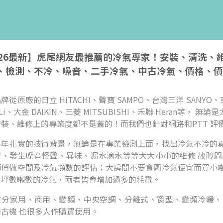
026最新】虎尾網友最推薦的冷氣專家！安裝、清洗
、檢測、不冷、噪音、二手冷氣、中古冷氣、價格、價
牌從原廠的日立 HITACHI、聲寶 SAMPO、台灣三洋 SANYO、東
i-Li、大金 DAIKIN、三菱 MITSUBISHI、禾聯 Hera
安裝、維修上的專業度都不是蓋的！而我們也針對網路和PTT 評
多年扎實的技術背景，無論是在專業檢測上面，找出冷氣不冷的
音、發生噪音怪聲、異味、漏水滴水等等大大小小的維修 故障問
師傅做空間及冷氣噸數的評估；大房間不要貪圖冷氣便宜而買小
合坪數噸數的冷氣，兩者皆會增加過多的耗電。
有分家用、商用、變頻、中央空調、分離式、窗型、變頻冷暖、
古機 也很多人作購買使用。