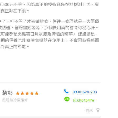
-500元不等，因為真正的技術就是在於檢測上面，有
能真正對症下藥。
冷了、打不開了才去做維修，往往一修理就是一大筆價
散熱器、管線鏽蝕等等，那個費用真的會令你槌心肝。
可能都是夾雜著日月灰塵及污垢的精華， 建議還是一
定期的保養也能讓冷氣機器在使用上，不會因為過熱而
達到真正的節電。
榮彰
0938-628-793
虎尾鎮冷氣維修
@khp4547e
雲林