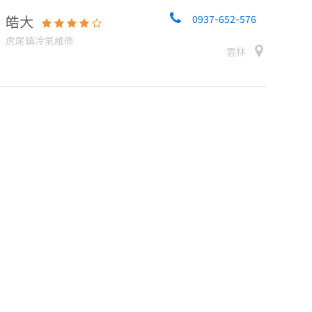
皓大
0937-652-576
虎尾鎮冷氣維修
雲林