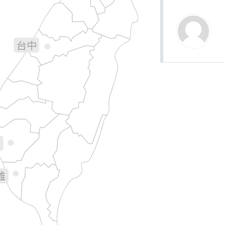
宜蘭
苗栗
台中
彰化
南投
花蓮
林
義
南
雄
台東
屏東