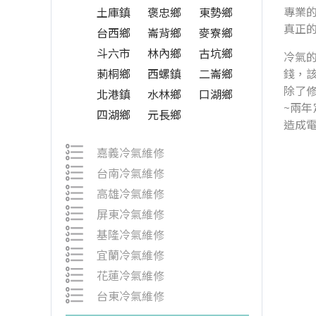
專業的
土庫鎮
褒忠鄉
東勢鄉
真正
台西鄉
崙背鄉
麥寮鄉
斗六市
林內鄉
古坑鄉
冷氣
莿桐鄉
西螺鎮
二崙鄉
錢，
除了
北港鎮
水林鄉
口湖鄉
~兩
四湖鄉
元長鄉
造成
嘉義冷氣維修
台南冷氣維修
高雄冷氣維修
屏東冷氣維修
基隆冷氣維修
宜蘭冷氣維修
花蓮冷氣維修
台東冷氣維修