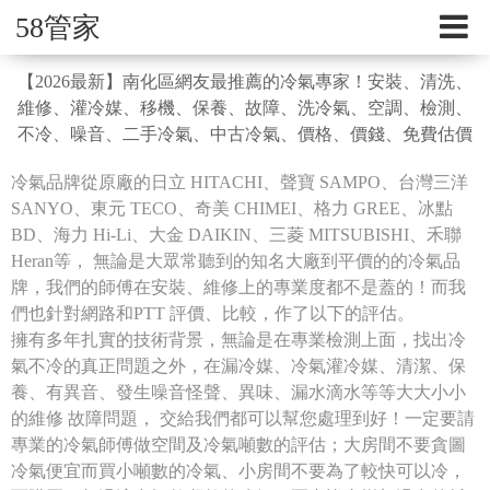
58管家
【2026最新】南化區網友最推薦的冷氣專家！安裝、清洗、
維修、灌冷媒、移機、保養、故障、洗冷氣、空調、檢測、
不冷、噪音、二手冷氣、中古冷氣、價格、價錢、免費估價
冷氣品牌從原廠的日立 HITACHI、聲寶 SAMPO、台灣三洋
SANYO、東元 TECO、奇美 CHIMEI、格力 GREE、冰點
BD、海力 Hi-Li、大金 DAIKIN、三菱 MITSUBISHI、禾聯
Heran等， 無論是大眾常聽到的知名大廠到平價的的冷氣品
牌，我們的師傅在安裝、維修上的專業度都不是蓋的！而我
們也針對網路和PTT 評價、比較，作了以下的評估。
擁有多年扎實的技術背景，無論是在專業檢測上面，找出冷
氣不冷的真正問題之外，在漏冷媒、冷氣灌冷媒、清潔、保
養、有異音、發生噪音怪聲、異味、漏水滴水等等大大小小
的維修 故障問題， 交給我們都可以幫您處理到好！一定要請
專業的冷氣師傅做空間及冷氣噸數的評估；大房間不要貪圖
冷氣便宜而買小噸數的冷氣、小房間不要為了較快可以冷，