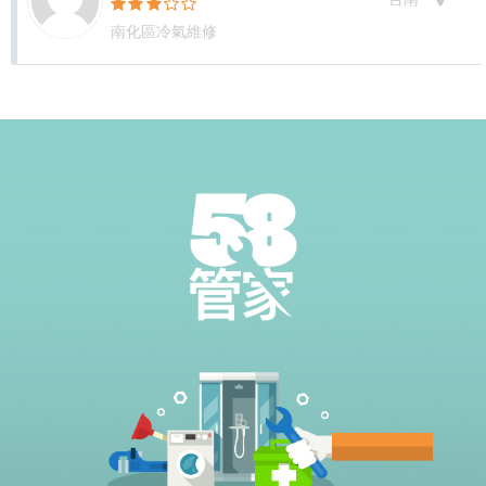
南化區冷氣維修