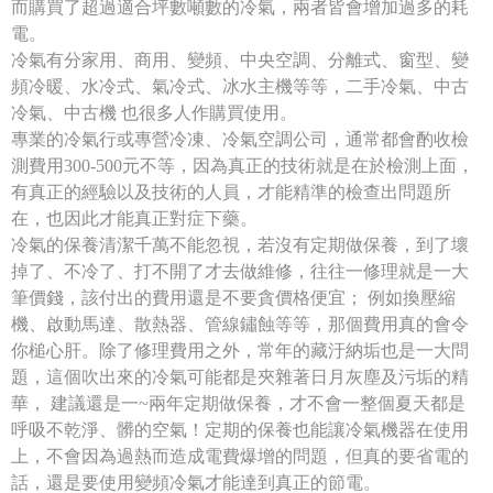
而購買了超過適合坪數噸數的冷氣，兩者皆會增加過多的耗
電。
冷氣有分家用、商用、變頻、中央空調、分離式、窗型、變
頻冷暖、水冷式、氣冷式、冰水主機等等，二手冷氣、中古
冷氣、中古機 也很多人作購買使用。
專業的冷氣行或專營冷凍、冷氣空調公司，通常都會酌收檢
測費用300-500元不等，因為真正的技術就是在於檢測上面，
有真正的經驗以及技術的人員，才能精準的檢查出問題所
在，也因此才能真正對症下藥。
冷氣的保養清潔千萬不能忽視，若沒有定期做保養，到了壞
掉了、不冷了、打不開了才去做維修，往往一修理就是一大
筆價錢，該付出的費用還是不要貪價格便宜； 例如換壓縮
機、啟動馬達、散熱器、管線鏽蝕等等，那個費用真的會令
你槌心肝。除了修理費用之外，常年的藏汙納垢也是一大問
題，這個吹出來的冷氣可能都是夾雜著日月灰塵及污垢的精
華， 建議還是一~兩年定期做保養，才不會一整個夏天都是
呼吸不乾淨、髒的空氣！定期的保養也能讓冷氣機器在使用
上，不會因為過熱而造成電費爆增的問題，但真的要省電的
話，還是要使用變頻冷氣才能達到真正的節電。