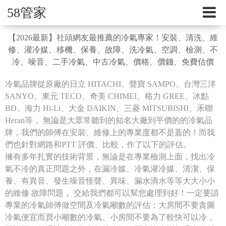
58管家
【2026最新】社頭網友最推薦的冷氣專家！安裝、清洗、維
修、灌冷媒、移機、保養、故障、洗冷氣、空調、檢測、不
冷、噪音、二手冷氣、中古冷氣、價格、價錢、免費估價
冷氣品牌從原廠的日立 HITACHI、聲寶 SAMPO、台灣三洋
SANYO、東元 TECO、奇美 CHIMEI、格力 GREE、冰點
BD、海力 Hi-Li、大金 DAIKIN、三菱 MITSUBISHI、禾聯
Heran等， 無論是大眾常聽到的知名大廠到平價的的冷氣品
牌，我們的師傅在安裝、維修上的專業度都不是蓋的！而我
們也針對網路和PTT 評價、比較，作了以下的評估。
擁有多年扎實的技術背景，無論是在專業檢測上面，找出冷
氣不冷的真正問題之外，在漏冷媒、冷氣灌冷媒、清潔、保
養、有異音、發生噪音怪聲、異味、漏水滴水等等大大小小
的維修 故障問題， 交給我們都可以幫您處理到好！一定要請
專業的冷氣師傅做空間及冷氣噸數的評估；大房間不要貪圖
冷氣便宜而買小噸數的冷氣、小房間不要為了較快可以冷，