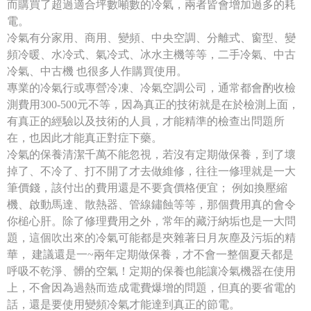
而購買了超過適合坪數噸數的冷氣，兩者皆會增加過多的耗
電。
冷氣有分家用、商用、變頻、中央空調、分離式、窗型、變
頻冷暖、水冷式、氣冷式、冰水主機等等，二手冷氣、中古
冷氣、中古機 也很多人作購買使用。
專業的冷氣行或專營冷凍、冷氣空調公司，通常都會酌收檢
測費用300-500元不等，因為真正的技術就是在於檢測上面，
有真正的經驗以及技術的人員，才能精準的檢查出問題所
在，也因此才能真正對症下藥。
冷氣的保養清潔千萬不能忽視，若沒有定期做保養，到了壞
掉了、不冷了、打不開了才去做維修，往往一修理就是一大
筆價錢，該付出的費用還是不要貪價格便宜； 例如換壓縮
機、啟動馬達、散熱器、管線鏽蝕等等，那個費用真的會令
你槌心肝。除了修理費用之外，常年的藏汙納垢也是一大問
題，這個吹出來的冷氣可能都是夾雜著日月灰塵及污垢的精
華， 建議還是一~兩年定期做保養，才不會一整個夏天都是
呼吸不乾淨、髒的空氣！定期的保養也能讓冷氣機器在使用
上，不會因為過熱而造成電費爆增的問題，但真的要省電的
話，還是要使用變頻冷氣才能達到真正的節電。