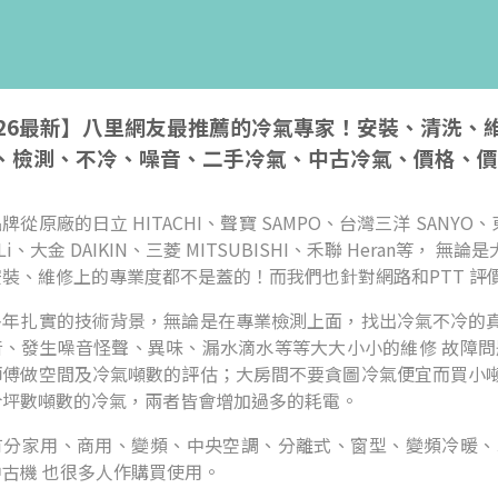
026最新】八里網友最推薦的冷氣專家！安裝、清洗
、檢測、不冷、噪音、二手冷氣、中古冷氣、價格、價
牌從原廠的日立 HITACHI、聲寶 SAMPO、台灣三洋 SANYO、東
i-Li、大金 DAIKIN、三菱 MITSUBISHI、禾聯 Hera
安裝、維修上的專業度都不是蓋的！而我們也針對網路和PTT 評
多年扎實的技術背景，無論是在專業檢測上面，找出冷氣不冷的
音、發生噪音怪聲、異味、漏水滴水等等大大小小的維修 故障問
師傅做空間及冷氣噸數的評估；大房間不要貪圖冷氣便宜而買小
合坪數噸數的冷氣，兩者皆會增加過多的耗電。
有分家用、商用、變頻、中央空調、分離式、窗型、變頻冷暖、
古機 也很多人作購買使用。