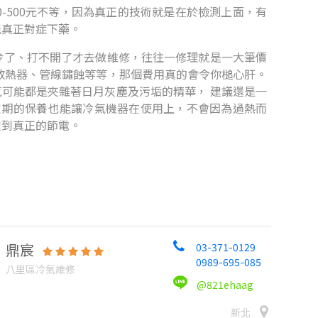
-500元不等，因為真正的技術就是在於檢測上面，有
能真正對症下藥。
冷了、打不開了才去做維修，往往一修理就是一大筆價
散熱器、管線鏽蝕等等，那個費用真的會令你槌心肝。
可能都是夾雜著日月灰塵及污垢的精華， 建議還是一
定期的保養也能讓冷氣機器在使用上，不會因為過熱而
達到真正的節電。
鼎宸
03-371-0129
0989-695-085
八里區冷氣維修
@821ehaag
新北