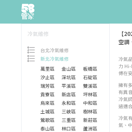
【2
冷氣維修
空調
台北冷氣維修
新北冷氣維修
冷氣品
力 H
萬里區
金山區
板橋區
傅在
汐止區
深坑區
石碇區
擁有
瑞芳區
平溪區
雙溪區
有異
貢寮區
新店區
坪林區
冷氣
烏來區
永和區
中和區
過適
土城區
三峽區
樹林區
冷氣
鶯歌區
三重區
新莊區
氣、中
泰山區
林口區
蘆洲區