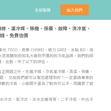
全部服務
加入我們
、維修、灌冷媒、移機、保養、故障、洗冷氣、
錢、免費估價
元 TECO、奇美 CHIMEI、格力 GREE、冰點 BD、海
n等， 無論是大眾常聽到的知名大廠到平價的的冷氣品牌，我們的師
價、比較，作了以下的評估。
真正問題之外，在漏冷媒、冷氣灌冷媒、清潔、保養、
題， 交給我們都可以幫您處理到好！一定要請專業的
噸數的冷氣、小房間不要為了較快可以冷，而購買了超
水冷式、氣冷式、冰水主機等等，二手冷氣、中古冷