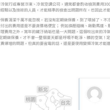
冷氣行或專營冷凍、冷氣空調公司，通常都會酌收檢測費用300
的經驗以及技術的人員，才能精準的檢查出問題所在，也因此才
的保養清潔千萬不能忽視，若沒有定期做保養，到了壞掉了、不
該付出的費用還是不要貪價格便宜； 例如換壓縮機、啟動馬達、
修理費用之外，常年的藏汙納垢也是一大問題，這個吹出來的冷氣
年定期做保養，才不會一整個夏天都是呼吸不乾淨、髒的空氣！
電費爆增的問題，但真的要省電的話，還是要使用變頻冷氣才能
新北
基隆
桃園
台北
新竹