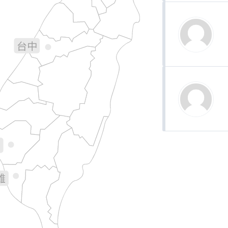
宜蘭
苗栗
台中
彰化
南投
花蓮
林
義
南
雄
台東
屏東