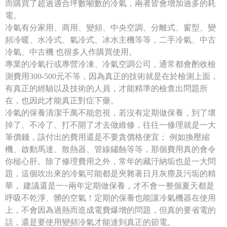
而購買了超過適合坪數噸數的冷氣，兩者皆會增加過多的耗
電。
冷氣有分家用、商用、變頻、中央空調、分離式、窗型、變
頻冷暖、水冷式、氣冷式、冰水主機等等，二手冷氣、中古
冷氣、中古機 也很多人作購買使用。
專業的冷氣行或專營冷凍、冷氣空調公司，通常都會酌收檢
測費用300-500元不等，因為真正的技術就是在於檢測上面，
有真正的經驗以及技術的人員，才能精準的檢查出問題所
在，也因此才能真正對症下藥。
冷氣的保養清潔千萬不能忽視，若沒有定期做保養，到了壞
掉了、不冷了、打不開了才去做維修，往往一修理就是一大
筆價錢，該付出的費用還是不要貪價格便宜； 例如換壓縮
機、啟動馬達、散熱器、管線鏽蝕等等，那個費用真的會令
你槌心肝。除了修理費用之外，常年的藏汙納垢也是一大問
題，這個吹出來的冷氣可能都是夾雜著日月灰塵及污垢的精
華， 建議還是一~兩年定期做保養，才不會一整個夏天都是
呼吸不乾淨、髒的空氣！定期的保養也能讓冷氣機器在使用
上，不會因為過熱而造成電費爆增的問題，但真的要省電的
話，還是要使用變頻冷氣才能達到真正的節電。