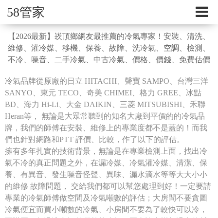
58管家
【2026最新】崁頂鄉網友最推薦的冷氣專家！安裝、清洗、
維修、灌冷媒、移機、保養、故障、洗冷氣、空調、檢測、
不冷、噪音、二手冷氣、中古冷氣、價格、價錢、免費估價
冷氣品牌從原廠的日立 HITACHI、聲寶 SAMPO、台灣三洋
SANYO、東元 TECO、奇美 CHIMEI、格力 GREE、冰點
BD、海力 Hi-Li、大金 DAIKIN、三菱 MITSUBISHI、禾聯
Heran等， 無論是大眾常聽到的知名大廠到平價的的冷氣品
牌，我們的師傅在安裝、維修上的專業度都不是蓋的！而我
們也針對網路和PTT 評價、比較，作了以下的評估。
擁有多年扎實的技術背景，無論是在專業檢測上面，找出冷
氣不冷的真正問題之外，在漏冷媒、冷氣灌冷媒、清潔、保
養、有異音、發生噪音怪聲、異味、漏水滴水等等大大小小
的維修 故障問題， 交給我們都可以幫您處理到好！一定要請
專業的冷氣師傅做空間及冷氣噸數的評估；大房間不要貪圖
冷氣便宜而買小噸數的冷氣、小房間不要為了較快可以冷，