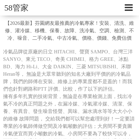
58管家
【2026最新】芬園網友最推薦的冷氣專家！安裝、清洗、維
修、灌冷媒、移機、保養、故障、洗冷氣、空調、檢測、不
冷、噪音、二手冷氣、中古冷氣、價格、價錢、免費估價
冷氣品牌從原廠的日立 HITACHI、聲寶 SAMPO、台灣三洋
SANYO、東元 TECO、奇美 CHIMEI、格力 GREE、冰點
BD、海力 Hi-Li、大金 DAIKIN、三菱 MITSUBISHI、禾聯
Heran等， 無論是大眾常聽到的知名大廠到平價的的冷氣品
牌，我們的師傅在安裝、維修上的專業度都不是蓋的！而我
們也針對網路和PTT 評價、比較，作了以下的評估。
擁有多年扎實的技術背景，無論是在專業檢測上面，找出冷
氣不冷的真正問題之外，在漏冷媒、冷氣灌冷媒、清潔、保
養、有異音、發生噪音怪聲、異味、漏水滴水等等大大小小
的維修 故障問題， 交給我們都可以幫您處理到好！一定要請
專業的冷氣師傅做空間及冷氣噸數的評估；大房間不要貪圖
冷氣便宜而買小噸數的冷氣、小房間不要為了較快可以冷，