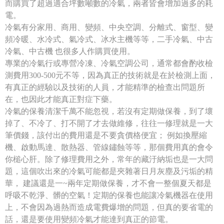
而購買了超過適合坪數噸數的冷氣，兩者皆會增加過多的耗
電。
冷氣有分家用、商用、變頻、中央空調、分離式、窗型、變
頻冷暖、水冷式、氣冷式、冰水主機等等，二手冷氣、中古
冷氣、中古機 也很多人作購買使用。
專業的冷氣行或專營冷凍、冷氣空調公司，通常都會酌收檢
測費用300-500元不等，因為真正的技術就是在於檢測上面，
有真正的經驗以及技術的人員，才能精準的檢查出問題所
在，也因此才能真正對症下藥。
冷氣的保養清潔千萬不能忽視，若沒有定期做保養，到了壞
掉了、不冷了、打不開了才去做維修，往往一修理就是一大
筆價錢，該付出的費用還是不要貪價格便宜； 例如換壓縮
機、啟動馬達、散熱器、管線鏽蝕等等，那個費用真的會令
你槌心肝。除了修理費用之外，常年的藏汙納垢也是一大問
題，這個吹出來的冷氣可能都是夾雜著日月灰塵及污垢的精
華， 建議還是一~兩年定期做保養，才不會一整個夏天都是
呼吸不乾淨、髒的空氣！定期的保養也能讓冷氣機器在使用
上，不會因為過熱而造成電費爆增的問題，但真的要省電的
話，還是要使用變頻冷氣才能達到真正的節電。