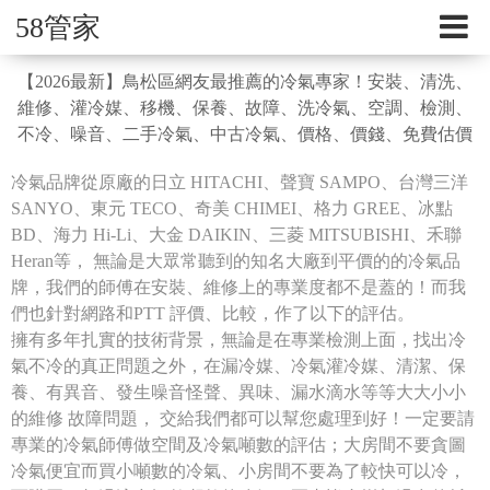
58管家
【2026最新】鳥松區網友最推薦的冷氣專家！安裝、清洗、
維修、灌冷媒、移機、保養、故障、洗冷氣、空調、檢測、
不冷、噪音、二手冷氣、中古冷氣、價格、價錢、免費估價
冷氣品牌從原廠的日立 HITACHI、聲寶 SAMPO、台灣三洋
SANYO、東元 TECO、奇美 CHIMEI、格力 GREE、冰點
BD、海力 Hi-Li、大金 DAIKIN、三菱 MITSUBISHI、禾聯
Heran等， 無論是大眾常聽到的知名大廠到平價的的冷氣品
牌，我們的師傅在安裝、維修上的專業度都不是蓋的！而我
們也針對網路和PTT 評價、比較，作了以下的評估。
擁有多年扎實的技術背景，無論是在專業檢測上面，找出冷
氣不冷的真正問題之外，在漏冷媒、冷氣灌冷媒、清潔、保
養、有異音、發生噪音怪聲、異味、漏水滴水等等大大小小
的維修 故障問題， 交給我們都可以幫您處理到好！一定要請
專業的冷氣師傅做空間及冷氣噸數的評估；大房間不要貪圖
冷氣便宜而買小噸數的冷氣、小房間不要為了較快可以冷，