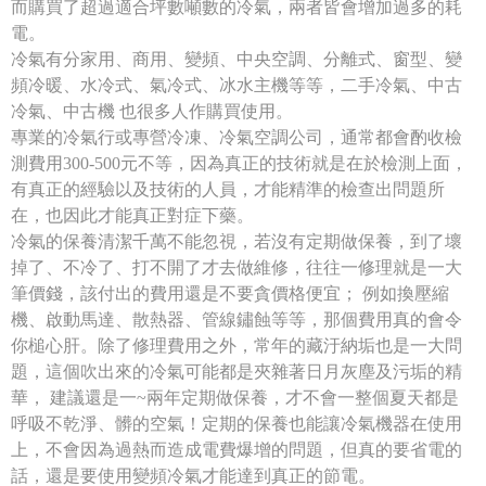
而購買了超過適合坪數噸數的冷氣，兩者皆會增加過多的耗
電。
冷氣有分家用、商用、變頻、中央空調、分離式、窗型、變
頻冷暖、水冷式、氣冷式、冰水主機等等，二手冷氣、中古
冷氣、中古機 也很多人作購買使用。
專業的冷氣行或專營冷凍、冷氣空調公司，通常都會酌收檢
測費用300-500元不等，因為真正的技術就是在於檢測上面，
有真正的經驗以及技術的人員，才能精準的檢查出問題所
在，也因此才能真正對症下藥。
冷氣的保養清潔千萬不能忽視，若沒有定期做保養，到了壞
掉了、不冷了、打不開了才去做維修，往往一修理就是一大
筆價錢，該付出的費用還是不要貪價格便宜； 例如換壓縮
機、啟動馬達、散熱器、管線鏽蝕等等，那個費用真的會令
你槌心肝。除了修理費用之外，常年的藏汙納垢也是一大問
題，這個吹出來的冷氣可能都是夾雜著日月灰塵及污垢的精
華， 建議還是一~兩年定期做保養，才不會一整個夏天都是
呼吸不乾淨、髒的空氣！定期的保養也能讓冷氣機器在使用
上，不會因為過熱而造成電費爆增的問題，但真的要省電的
話，還是要使用變頻冷氣才能達到真正的節電。