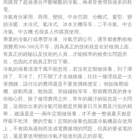
而購買了超過適合坪數噸數的冷氣，兩者皆會增加過多的耗
電。
冷氣有分家用、商用、變頻、中央空調、分離式、窗型、變
頻冷暖、水冷式、氣冷式、冰水主機等等，二手冷氣、中古
冷氣、中古機 也很多人作購買使用。
專業的冷氣行或專營冷凍、冷氣空調公司，通常都會酌收檢
測費用300-500元不等，因為真正的技術就是在於檢測上面，
有真正的經驗以及技術的人員，才能精準的檢查出問題所
在，也因此才能真正對症下藥。
冷氣的保養清潔千萬不能忽視，若沒有定期做保養，到了壞
掉了、不冷了、打不開了才去做維修，往往一修理就是一大
筆價錢，該付出的費用還是不要貪價格便宜； 例如換壓縮
機、啟動馬達、散熱器、管線鏽蝕等等，那個費用真的會令
你槌心肝。除了修理費用之外，常年的藏汙納垢也是一大問
題，這個吹出來的冷氣可能都是夾雜著日月灰塵及污垢的精
華， 建議還是一~兩年定期做保養，才不會一整個夏天都是
呼吸不乾淨、髒的空氣！定期的保養也能讓冷氣機器在使用
上，不會因為過熱而造成電費爆增的問題，但真的要省電的
話，還是要使用變頻冷氣才能達到真正的節電。