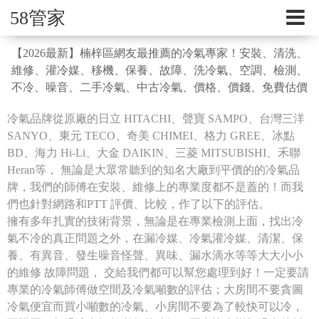
58管家
【2026最新】楠梓區網友最推薦的冷氣專家！安裝、清洗、
維修、灌冷媒、移機、保養、故障、洗冷氣、空調、檢測、
不冷、噪音、二手冷氣、中古冷氣、價格、價錢、免費估價
冷氣品牌從原廠的日立 HITACHI、聲寶 SAMPO、台灣三洋
SANYO、東元 TECO、奇美 CHIMEI、格力 GREE、冰點
BD、海力 Hi-Li、大金 DAIKIN、三菱 MITSUBISHI、禾聯
Heran等， 無論是大眾常聽到的知名大廠到平價的的冷氣品
牌，我們的師傅在安裝、維修上的專業度都不是蓋的！而我
們也針對網路和PTT 評價、比較，作了以下的評估。
擁有多年扎實的技術背景，無論是在專業檢測上面，找出冷
氣不冷的真正問題之外，在漏冷媒、冷氣灌冷媒、清潔、保
養、有異音、發生噪音怪聲、異味、漏水滴水等等大大小小
的維修 故障問題， 交給我們都可以幫您處理到好！一定要請
專業的冷氣師傅做空間及冷氣噸數的評估；大房間不要貪圖
冷氣便宜而買小噸數的冷氣、小房間不要為了較快可以冷，