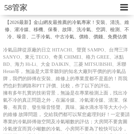
58管家
【2026最新】金山網友最推薦的冷氣專家！安裝、清洗、維
修、灌冷媒、移機、保養、故障、洗冷氣、空調、檢測、不
冷、噪音、二手冷氣、中古冷氣、價格、價錢、免費估價
冷氣品牌從原廠的日立 HITACHI、聲寶 SAMPO、台灣三洋
SANYO、東元 TECO、奇美 CHIMEI、格力 GREE、冰點
BD、海力 Hi-Li、大金 DAIKIN、三菱 MITSUBISHI、禾聯
Heran等， 無論是大眾常聽到的知名大廠到平價的的冷氣品
牌，我們的師傅在安裝、維修上的專業度都不是蓋的！而我
們也針對網路和PTT 評價、比較，作了以下的評估。
擁有多年扎實的技術背景，無論是在專業檢測上面，找出冷
氣不冷的真正問題之外，在漏冷媒、冷氣灌冷媒、清潔、保
養、有異音、發生噪音怪聲、異味、漏水滴水等等大大小小
的維修 故障問題， 交給我們都可以幫您處理到好！一定要請
專業的冷氣師傅做空間及冷氣噸數的評估；大房間不要貪圖
冷氣便宜而買小噸數的冷氣、小房間不要為了較快可以冷，