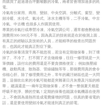
而購買了超過適合坪數噸數的冷氣，兩者皆會增加過多的耗
電。
冷氣有分家用、商用、變頻、中央空調、分離式、窗型、變
頻冷暖、水冷式、氣冷式、冰水主機等等，二手冷氣、中古
冷氣、中古機 也很多人作購買使用。
專業的冷氣行或專營冷凍、冷氣空調公司，通常都會酌收檢
測費用300-500元不等，因為真正的技術就是在於檢測上面，
有真正的經驗以及技術的人員，才能精準的檢查出問題所
在，也因此才能真正對症下藥。
冷氣的保養清潔千萬不能忽視，若沒有定期做保養，到了壞
掉了、不冷了、打不開了才去做維修，往往一修理就是一大
筆價錢，該付出的費用還是不要貪價格便宜； 例如換壓縮
機、啟動馬達、散熱器、管線鏽蝕等等，那個費用真的會令
你槌心肝。除了修理費用之外，常年的藏汙納垢也是一大問
題，這個吹出來的冷氣可能都是夾雜著日月灰塵及污垢的精
華， 建議還是一~兩年定期做保養，才不會一整個夏天都是
呼吸不乾淨、髒的空氣！定期的保養也能讓冷氣機器在使用
上，不會因為過熱而造成電費爆增的問題，但真的要省電的
話，還是要使用變頻冷氣才能達到真正的節電。