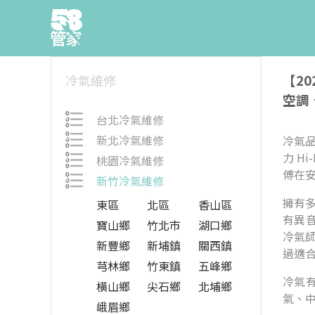
【2
冷氣維修
空調
台北冷氣維修
新北冷氣維修
冷氣品
力 H
桃園冷氣維修
傅在
新竹冷氣維修
擁有
東區
北區
香山區
有異
寶山鄉
竹北市
湖口鄉
冷氣
新豐鄉
新埔鎮
關西鎮
過適
芎林鄉
竹東鎮
五峰鄉
冷氣
橫山鄉
尖石鄉
北埔鄉
氣、中
峨眉鄉