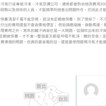
冷氣行或專營冷凍、冷氣空調公司，通常都會酌收檢測費用300
的經驗以及技術的人員，才能精準的檢查出問題所在，也因此才
的保養清潔千萬不能忽視，若沒有定期做保養，到了壞掉了、不
該付出的費用還是不要貪價格便宜； 例如換壓縮機、啟動馬達、
修理費用之外，常年的藏汙納垢也是一大問題，這個吹出來的冷氣
年定期做保養，才不會一整個夏天都是呼吸不乾淨、髒的空氣！
電費爆增的問題，但真的要省電的話，還是要使用變頻冷氣才能
新北
基隆
桃園
台北
新竹