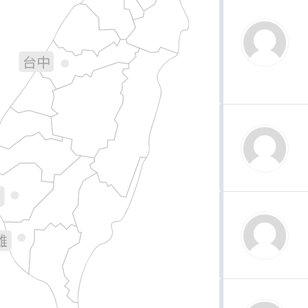
宜蘭
苗栗
台中
彰化
南投
花蓮
林
義
南
雄
台東
屏東