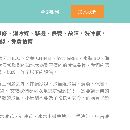
全部服務
加入我們
、維修、灌冷媒、移機、保養、故障、洗冷氣、
錢、免費估價
元 TECO、奇美 CHIMEI、格力 GREE、冰點 BD、海
n等， 無論是大眾常聽到的知名大廠到平價的的冷氣品牌，我們的師
價、比較，作了以下的評估。
真正問題之外，在漏冷媒、冷氣灌冷媒、清潔、保養、
題， 交給我們都可以幫您處理到好！一定要請專業的
噸數的冷氣、小房間不要為了較快可以冷，而購買了超
水冷式、氣冷式、冰水主機等等，二手冷氣、中古冷