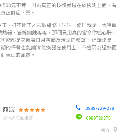
-500元不等，因為真正的技術就是在於檢測上面，有
能真正對症下藥。
冷了、打不開了才去做維修，往往一修理就是一大筆價
散熱器、管線鏽蝕等等，那個費用真的會令你槌心肝。
可能都是夾雜著日月灰塵及污垢的精華， 建議還是一
定期的保養也能讓冷氣機器在使用上，不會因為過熱而
達到真正的節電。
鼎宸
0989-729-278
芎林鄉冷氣維修
0989729278
新竹