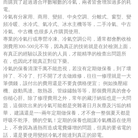
而購買了超過適合坪數噸數的冷氣，兩者皆會增加過多的耗
電。
冷氣有分家用、商用、變頻、中央空調、分離式、窗型、變
頻冷暖、水冷式、氣冷式、冰水主機等等，二手冷氣、中古
冷氣、中古機 也很多人作購買使用。
專業的冷氣行或專營冷凍、冷氣空調公司，通常都會酌收檢
測費用300-500元不等，因為真正的技術就是在於檢測上面，
有真正的經驗以及技術的人員，才能精準的檢查出問題所
在，也因此才能真正對症下藥。
冷氣的保養清潔千萬不能忽視，若沒有定期做保養，到了壞
掉了、不冷了、打不開了才去做維修，往往一修理就是一大
筆價錢，該付出的費用還是不要貪價格便宜； 例如換壓縮
機、啟動馬達、散熱器、管線鏽蝕等等，那個費用真的會令
你槌心肝。除了修理費用之外，常年的藏汙納垢也是一大問
題，這個吹出來的冷氣可能都是夾雜著日月灰塵及污垢的精
華， 建議還是一~兩年定期做保養，才不會一整個夏天都是
呼吸不乾淨、髒的空氣！定期的保養也能讓冷氣機器在使用
上，不會因為過熱而造成電費爆增的問題，但真的要省電的
話，還是要使用變頻冷氣才能達到真正的節電。