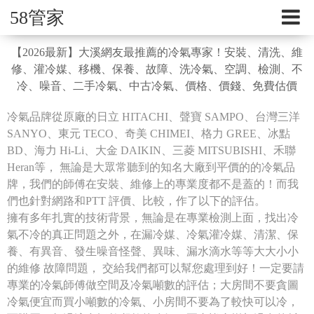
58管家
【2026最新】大溪網友最推薦的冷氣專家！安裝、清洗、維
修、灌冷媒、移機、保養、故障、洗冷氣、空調、檢測、不
冷、噪音、二手冷氣、中古冷氣、價格、價錢、免費估價
冷氣品牌從原廠的日立 HITACHI、聲寶 SAMPO、台灣三洋
SANYO、東元 TECO、奇美 CHIMEI、格力 GREE、冰點
BD、海力 Hi-Li、大金 DAIKIN、三菱 MITSUBISHI、禾聯
Heran等， 無論是大眾常聽到的知名大廠到平價的的冷氣品
牌，我們的師傅在安裝、維修上的專業度都不是蓋的！而我
們也針對網路和PTT 評價、比較，作了以下的評估。
擁有多年扎實的技術背景，無論是在專業檢測上面，找出冷
氣不冷的真正問題之外，在漏冷媒、冷氣灌冷媒、清潔、保
養、有異音、發生噪音怪聲、異味、漏水滴水等等大大小小
的維修 故障問題， 交給我們都可以幫您處理到好！一定要請
專業的冷氣師傅做空間及冷氣噸數的評估；大房間不要貪圖
冷氣便宜而買小噸數的冷氣、小房間不要為了較快可以冷，