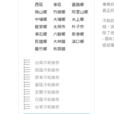
專業的
西區
東區
番路鄉
真正
梅山鄉
竹崎鄉
阿里山鄉
中埔鄉
大埔鄉
水上鄉
冷氣
鹿草鄉
太保市
朴子市
錢，
除了
東石鄉
六腳鄉
新港鄉
~兩
民雄鄉
大林鎮
溪口鄉
造成
義竹鄉
布袋鎮
台南冷氣維修
高雄冷氣維修
屏東冷氣維修
基隆冷氣維修
宜蘭冷氣維修
花蓮冷氣維修
台東冷氣維修