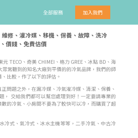
全部服務
加入我們
洗、維修、灌冷媒、移機、保養、故障、洗冷
、價錢、免費估價
元 TECO、奇美 CHIMEI、格力 GREE、冰點 BD、海
n等， 無論是大眾常聽到的知名大廠到平價的的冷氣品牌，我們的師
價、比較，作了以下的評估。
真正問題之外，在漏冷媒、冷氣灌冷媒、清潔、保養、
題， 交給我們都可以幫您處理到好！一定要請專業的
噸數的冷氣、小房間不要為了較快可以冷，而購買了超
水冷式、氣冷式、冰水主機等等，二手冷氣、中古冷