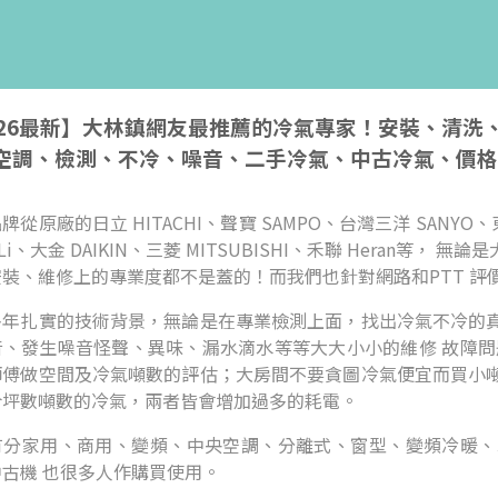
026最新】大林鎮網友最推薦的冷氣專家！安裝、清
空調、檢測、不冷、噪音、二手冷氣、中古冷氣、價格
牌從原廠的日立 HITACHI、聲寶 SAMPO、台灣三洋 SANYO、東
i-Li、大金 DAIKIN、三菱 MITSUBISHI、禾聯 Hera
安裝、維修上的專業度都不是蓋的！而我們也針對網路和PTT 評
多年扎實的技術背景，無論是在專業檢測上面，找出冷氣不冷的
音、發生噪音怪聲、異味、漏水滴水等等大大小小的維修 故障問
師傅做空間及冷氣噸數的評估；大房間不要貪圖冷氣便宜而買小
合坪數噸數的冷氣，兩者皆會增加過多的耗電。
有分家用、商用、變頻、中央空調、分離式、窗型、變頻冷暖、
古機 也很多人作購買使用。