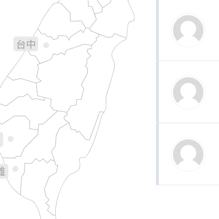
宜蘭
苗栗
台中
彰化
南投
花蓮
林
義
南
雄
台東
屏東