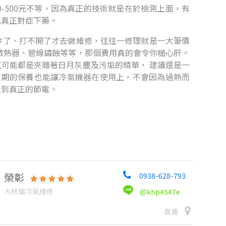
-500元不等，因為真正的技術就是在於檢測上面，有
能真正對症下藥。
冷了、打不開了才去做維修，往往一修理就是一大筆價
散熱器、管線鏽蝕等等，那個費用真的會令你槌心肝。
可能都是夾雜著日月灰塵及污垢的精華， 建議還是一
定期的保養也能讓冷氣機器在使用上，不會因為過熱而
達到真正的節電。
榮彰
0938-628-793
大林鎮冷氣維修
@khp4547e
嘉義