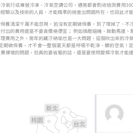
冷氣行或專營冷凍、冷氣空調公司，通常都會酌收檢測費用300
的經驗以及技術的人員，才能精準的檢查出問題所在，也因此才
的保養清潔千萬不能忽視，若沒有定期做保養，到了壞掉了、不
該付出的費用還是不要貪價格便宜； 例如換壓縮機、啟動馬達、
修理費用之外，常年的藏汙納垢也是一大問題，這個吹出來的冷氣
年定期做保養，才不會一整個夏天都是呼吸不乾淨、髒的空氣！
電費爆增的問題，但真的要省電的話，還是要使用變頻冷氣才能
新北
基隆
桃園
台北
新竹