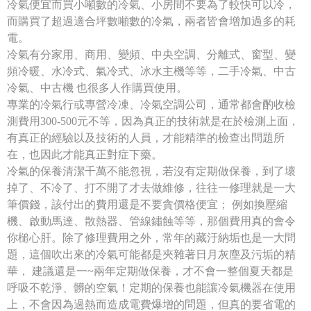
冷氣便宜而買小噸數的冷氣、小房間不要為了較快可以冷，
而購買了超過適合坪數噸數的冷氣，兩者皆會增加過多的耗
電。
冷氣有分家用、商用、變頻、中央空調、分離式、窗型、變
頻冷暖、水冷式、氣冷式、冰水主機等等，二手冷氣、中古
冷氣、中古機 也很多人作購買使用。
專業的冷氣行或專營冷凍、冷氣空調公司，通常都會酌收檢
測費用300-500元不等，因為真正的技術就是在於檢測上面，
有真正的經驗以及技術的人員，才能精準的檢查出問題所
在，也因此才能真正對症下藥。
冷氣的保養清潔千萬不能忽視，若沒有定期做保養，到了壞
掉了、不冷了、打不開了才去做維修，往往一修理就是一大
筆價錢，該付出的費用還是不要貪價格便宜； 例如換壓縮
機、啟動馬達、散熱器、管線鏽蝕等等，那個費用真的會令
你槌心肝。除了修理費用之外，常年的藏汙納垢也是一大問
題，這個吹出來的冷氣可能都是夾雜著日月灰塵及污垢的精
華， 建議還是一~兩年定期做保養，才不會一整個夏天都是
呼吸不乾淨、髒的空氣！定期的保養也能讓冷氣機器在使用
上，不會因為過熱而造成電費爆增的問題，但真的要省電的