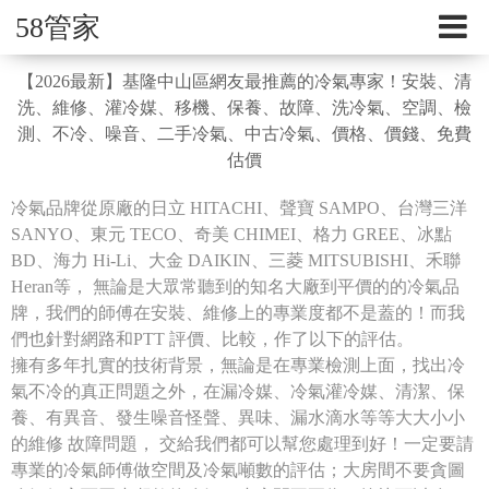
58管家
【2026最新】基隆中山區網友最推薦的冷氣專家！安裝、清
洗、維修、灌冷媒、移機、保養、故障、洗冷氣、空調、檢
測、不冷、噪音、二手冷氣、中古冷氣、價格、價錢、免費
估價
冷氣品牌從原廠的日立 HITACHI、聲寶 SAMPO、台灣三洋
SANYO、東元 TECO、奇美 CHIMEI、格力 GREE、冰點
BD、海力 Hi-Li、大金 DAIKIN、三菱 MITSUBISHI、禾聯
Heran等， 無論是大眾常聽到的知名大廠到平價的的冷氣品
牌，我們的師傅在安裝、維修上的專業度都不是蓋的！而我
們也針對網路和PTT 評價、比較，作了以下的評估。
擁有多年扎實的技術背景，無論是在專業檢測上面，找出冷
氣不冷的真正問題之外，在漏冷媒、冷氣灌冷媒、清潔、保
養、有異音、發生噪音怪聲、異味、漏水滴水等等大大小小
的維修 故障問題， 交給我們都可以幫您處理到好！一定要請
專業的冷氣師傅做空間及冷氣噸數的評估；大房間不要貪圖