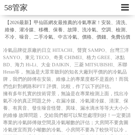
58管家
【2026最新】甲仙區網友最推薦的冷氣專家！安裝、清洗、
維修、灌冷媒、移機、保養、故障、洗冷氣、空調、檢測、
不冷、噪音、二手冷氣、中古冷氣、價格、價錢、免費估價
冷氣品牌從原廠的日立 HITACHI、聲寶 SAMPO、台灣三洋
SANYO、東元 TECO、奇美 CHIMEI、格力 GREE、冰點
BD、海力 Hi-Li、大金 DAIKIN、三菱 MITSUBISHI、禾聯
Heran等， 無論是大眾常聽到的知名大廠到平價的的冷氣品
牌，我們的師傅在安裝、維修上的專業度都不是蓋的！而我
們也針對網路和PTT 評價、比較，作了以下的評估。
擁有多年扎實的技術背景，無論是在專業檢測上面，找出冷
氣不冷的真正問題之外，在漏冷媒、冷氣灌冷媒、清潔、保
養、有異音、發生噪音怪聲、異味、漏水滴水等等大大小小
的維修 故障問題， 交給我們都可以幫您處理到好！一定要請
專業的冷氣師傅做空間及冷氣噸數的評估；大房間不要貪圖
冷氣便宜而買小噸數的冷氣、小房間不要為了較快可以冷，