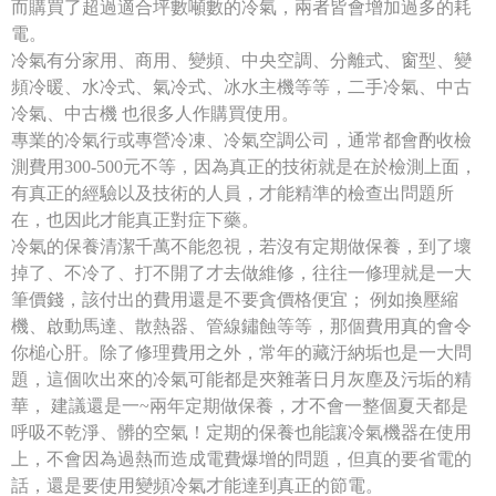
而購買了超過適合坪數噸數的冷氣，兩者皆會增加過多的耗
電。
冷氣有分家用、商用、變頻、中央空調、分離式、窗型、變
頻冷暖、水冷式、氣冷式、冰水主機等等，二手冷氣、中古
冷氣、中古機 也很多人作購買使用。
專業的冷氣行或專營冷凍、冷氣空調公司，通常都會酌收檢
測費用300-500元不等，因為真正的技術就是在於檢測上面，
有真正的經驗以及技術的人員，才能精準的檢查出問題所
在，也因此才能真正對症下藥。
冷氣的保養清潔千萬不能忽視，若沒有定期做保養，到了壞
掉了、不冷了、打不開了才去做維修，往往一修理就是一大
筆價錢，該付出的費用還是不要貪價格便宜； 例如換壓縮
機、啟動馬達、散熱器、管線鏽蝕等等，那個費用真的會令
你槌心肝。除了修理費用之外，常年的藏汙納垢也是一大問
題，這個吹出來的冷氣可能都是夾雜著日月灰塵及污垢的精
華， 建議還是一~兩年定期做保養，才不會一整個夏天都是
呼吸不乾淨、髒的空氣！定期的保養也能讓冷氣機器在使用
上，不會因為過熱而造成電費爆增的問題，但真的要省電的
話，還是要使用變頻冷氣才能達到真正的節電。