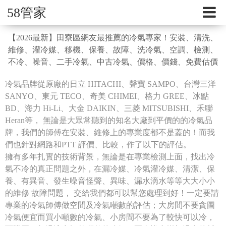
58管家
【2026最新】田寮區網友最推薦的冷氣專家！安裝、清洗、
維修、灌冷媒、移機、保養、故障、洗冷氣、空調、檢測、
不冷、噪音、二手冷氣、中古冷氣、價格、價錢、免費估價
冷氣品牌從原廠的日立 HITACHI、聲寶 SAMPO、台灣三洋
SANYO、東元 TECO、奇美 CHIMEI、格力 GREE、冰點
BD、海力 Hi-Li、大金 DAIKIN、三菱 MITSUBISHI、禾聯
Heran等， 無論是大眾常聽到的知名大廠到平價的的冷氣品
牌，我們的師傅在安裝、維修上的專業度都不是蓋的！而我
們也針對網路和PTT 評價、比較，作了以下的評估。
擁有多年扎實的技術背景，無論是在專業檢測上面，找出冷
氣不冷的真正問題之外，在漏冷媒、冷氣灌冷媒、清潔、保
養、有異音、發生噪音怪聲、異味、漏水滴水等等大大小小
的維修 故障問題， 交給我們都可以幫您處理到好！一定要請
專業的冷氣師傅做空間及冷氣噸數的評估；大房間不要貪圖
冷氣便宜而買小噸數的冷氣、小房間不要為了較快可以冷，