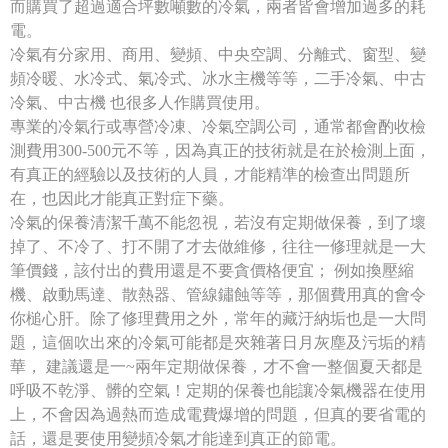
而購買了超過適合坪數噸數的冷氣，兩者皆會增加過多的耗
電。
冷氣有分家用、商用、變頻、中央空調、分離式、窗型、變
頻冷暖、水冷式、氣冷式、冰水主機等等，二手冷氣、中古
冷氣、中古機 也很多人作購買使用。
專業的冷氣行或專營冷凍、冷氣空調公司，通常都會酌收檢
測費用300-500元不等，因為真正的技術就是在於檢測上面，
有真正的經驗以及技術的人員，才能精準的檢查出問題所
在，也因此才能真正對症下藥。
冷氣的保養清潔千萬不能忽視，若沒有定期做保養，到了壞
掉了、不冷了、打不開了才去做維修，往往一修理就是一大
筆價錢，該付出的費用還是不要貪價格便宜； 例如換壓縮
機、啟動馬達、散熱器、管線鏽蝕等等，那個費用真的會令
你槌心肝。除了修理費用之外，常年的藏汙納垢也是一大問
題，這個吹出來的冷氣可能都是夾雜著日月灰塵及污垢的精
華， 建議還是一~兩年定期做保養，才不會一整個夏天都是
呼吸不乾淨、髒的空氣！定期的保養也能讓冷氣機器在使用
上，不會因為過熱而造成電費爆增的問題，但真的要省電的
話，還是要使用變頻冷氣才能達到真正的節電。