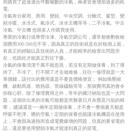
而購買了超過適合坪數噸數的冷氣，兩者皆會增加過多的耗
電。
冷氣有分家用、商用、變頻、中央空調、分離式、窗型、變
頻冷暖、水冷式、氣冷式、冰水主機等等，二手冷氣、中古
冷氣、中古機 也很多人作購買使用。
專業的冷氣行或專營冷凍、冷氣空調公司，通常都會酌收檢
測費用300-500元不等，因為真正的技術就是在於檢測上面，
有真正的經驗以及技術的人員，才能精準的檢查出問題所
在，也因此才能真正對症下藥。
冷氣的保養清潔千萬不能忽視，若沒有定期做保養，到了壞
掉了、不冷了、打不開了才去做維修，往往一修理就是一大
筆價錢，該付出的費用還是不要貪價格便宜； 例如換壓縮
機、啟動馬達、散熱器、管線鏽蝕等等，那個費用真的會令
你槌心肝。除了修理費用之外，常年的藏汙納垢也是一大問
題，這個吹出來的冷氣可能都是夾雜著日月灰塵及污垢的精
華， 建議還是一~兩年定期做保養，才不會一整個夏天都是
呼吸不乾淨、髒的空氣！定期的保養也能讓冷氣機器在使用
上，不會因為過熱而造成電費爆增的問題，但真的要省電的
話，還是要使用變頻冷氣才能達到真正的節電。