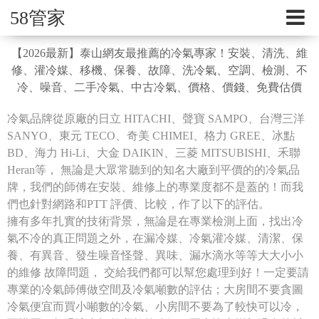
58管家
【2026最新】泰山網友最推薦的冷氣專家！安裝、清洗、維
修、灌冷媒、移機、保養、故障、洗冷氣、空調、檢測、不
冷、噪音、二手冷氣、中古冷氣、價格、價錢、免費估價
冷氣品牌從原廠的日立 HITACHI、聲寶 SAMPO、台灣三洋
SANYO、東元 TECO、奇美 CHIMEI、格力 GREE、冰點
BD、海力 Hi-Li、大金 DAIKIN、三菱 MITSUBISHI、禾聯
Heran等， 無論是大眾常聽到的知名大廠到平價的的冷氣品
牌，我們的師傅在安裝、維修上的專業度都不是蓋的！而我
們也針對網路和PTT 評價、比較，作了以下的評估。
擁有多年扎實的技術背景，無論是在專業檢測上面，找出冷
氣不冷的真正問題之外，在漏冷媒、冷氣灌冷媒、清潔、保
養、有異音、發生噪音怪聲、異味、漏水滴水等等大大小小
的維修 故障問題， 交給我們都可以幫您處理到好！一定要請
專業的冷氣師傅做空間及冷氣噸數的評估；大房間不要貪圖
冷氣便宜而買小噸數的冷氣、小房間不要為了較快可以冷，