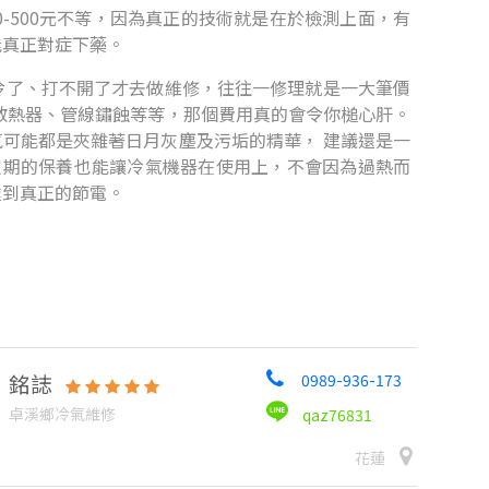
-500元不等，因為真正的技術就是在於檢測上面，有
能真正對症下藥。
冷了、打不開了才去做維修，往往一修理就是一大筆價
散熱器、管線鏽蝕等等，那個費用真的會令你槌心肝。
可能都是夾雜著日月灰塵及污垢的精華， 建議還是一
定期的保養也能讓冷氣機器在使用上，不會因為過熱而
達到真正的節電。
銘誌
0989-936-173
卓溪鄉冷氣維修
qaz76831
花蓮