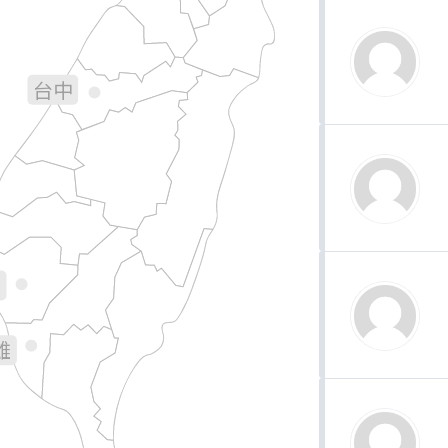
宜蘭
苗栗
台中
彰化
南投
花蓮
林
義
南
雄
台東
屏東