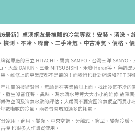
026最新】卓溪網友最推薦的冷氣專家！安裝、清洗
、檢測、不冷、噪音、二手冷氣、中古冷氣、價格、價
牌從原廠的日立 HITACHI、聲寶 SAMPO、台灣三洋 SANYO、東
i-Li、大金 DAIKIN、三菱 MITSUBISHI、禾聯 Hera
安裝、維修上的專業度都不是蓋的！而我們也針對網路和PTT 評
多年扎實的技術背景，無論是在專業檢測上面，找出冷氣不冷的
音、發生噪音怪聲、異味、漏水滴水等等大大小小的維修 故障問
師傅做空間及冷氣噸數的評估；大房間不要貪圖冷氣便宜而買小
合坪數噸數的冷氣，兩者皆會增加過多的耗電。
有分家用、商用、變頻、中央空調、分離式、窗型、變頻冷暖、
古機 也很多人作購買使用。