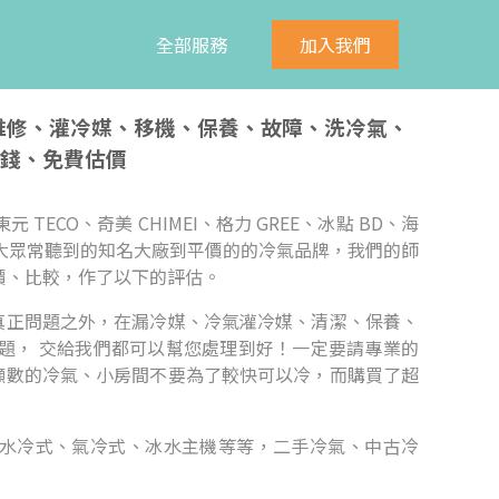
全部服務
加入我們
、維修、灌冷媒、移機、保養、故障、洗冷氣、
錢、免費估價
元 TECO、奇美 CHIMEI、格力 GREE、冰點 BD、海
n等， 無論是大眾常聽到的知名大廠到平價的的冷氣品牌，我們的師
價、比較，作了以下的評估。
真正問題之外，在漏冷媒、冷氣灌冷媒、清潔、保養、
題， 交給我們都可以幫您處理到好！一定要請專業的
噸數的冷氣、小房間不要為了較快可以冷，而購買了超
水冷式、氣冷式、冰水主機等等，二手冷氣、中古冷