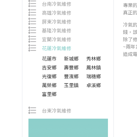
台南冷氣維修
專業的
真正
高雄冷氣維修
屏東冷氣維修
冷氣
基隆冷氣維修
錢，
宜蘭冷氣維修
除了
~兩
花蓮冷氣維修
造成
花蓮市
新城鄉
秀林鄉
吉安鄉
壽豐鄉
鳳林鎮
光復鄉
豐濱鄉
瑞穗鄉
萬榮鄉
玉里鎮
卓溪鄉
富里鄉
台東冷氣維修