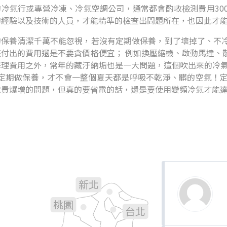
冷氣行或專營冷凍、冷氣空調公司，通常都會酌收檢測費用300
的經驗以及技術的人員，才能精準的檢查出問題所在，也因此才
的保養清潔千萬不能忽視，若沒有定期做保養，到了壞掉了、不
該付出的費用還是不要貪價格便宜； 例如換壓縮機、啟動馬達、
修理費用之外，常年的藏汙納垢也是一大問題，這個吹出來的冷氣
年定期做保養，才不會一整個夏天都是呼吸不乾淨、髒的空氣！
電費爆增的問題，但真的要省電的話，還是要使用變頻冷氣才能
新北
基隆
桃園
台北
新竹