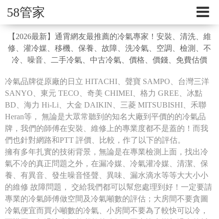
58管家
【2026最新】通霄網友最推薦的冷氣專家！安裝、清洗、維
修、灌冷媒、移機、保養、故障、洗冷氣、空調、檢測、不
冷、噪音、二手冷氣、中古冷氣、價格、價錢、免費估價
冷氣品牌從原廠的日立 HITACHI、聲寶 SAMPO、台灣三洋
SANYO、東元 TECO、奇美 CHIMEI、格力 GREE、冰點
BD、海力 Hi-Li、大金 DAIKIN、三菱 MITSUBISHI、禾聯
Heran等， 無論是大眾常聽到的知名大廠到平價的的冷氣品
牌，我們的師傅在安裝、維修上的專業度都不是蓋的！而我
們也針對網路和PTT 評價、比較，作了以下的評估。
擁有多年扎實的技術背景，無論是在專業檢測上面，找出冷
氣不冷的真正問題之外，在漏冷媒、冷氣灌冷媒、清潔、保
養、有異音、發生噪音怪聲、異味、漏水滴水等等大大小小
的維修 故障問題， 交給我們都可以幫您處理到好！一定要請
專業的冷氣師傅做空間及冷氣噸數的評估；大房間不要貪圖
冷氣便宜而買小噸數的冷氣、小房間不要為了較快可以冷，