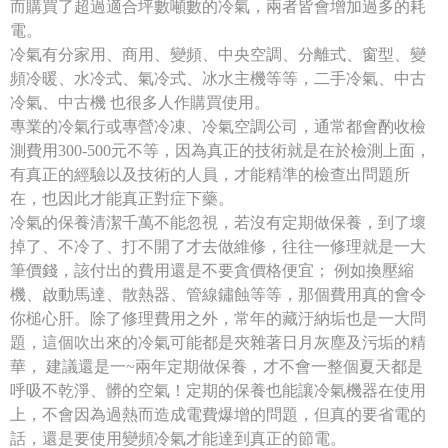
而購買了超過適合坪數噸數的冷氣，兩者皆會增加過多的耗
電。
冷氣有分家用、商用、變頻、中央空調、分離式、窗型、變
頻冷暖、水冷式、氣冷式、冰水主機等等，二手冷氣、中古
冷氣、中古機 也很多人作購買使用。
專業的冷氣行或專營冷凍、冷氣空調公司，通常都會酌收檢
測費用300-500元不等，因為真正的技術就是在於檢測上面，
有真正的經驗以及技術的人員，才能精準的檢查出問題所
在，也因此才能真正對症下藥。
冷氣的保養清潔千萬不能忽視，若沒有定期做保養，到了壞
掉了、不冷了、打不開了才去做維修，往往一修理就是一大
筆價錢，該付出的費用還是不要貪價格便宜； 例如換壓縮
機、啟動馬達、散熱器、管線鏽蝕等等，那個費用真的會令
你槌心肝。除了修理費用之外，常年的藏汙納垢也是一大問
題，這個吹出來的冷氣可能都是夾雜著日月灰塵及污垢的精
華， 建議還是一~兩年定期做保養，才不會一整個夏天都是
呼吸不乾淨、髒的空氣！定期的保養也能讓冷氣機器在使用
上，不會因為過熱而造成電費爆增的問題，但真的要省電的
話，還是要使用變頻冷氣才能達到真正的節電。