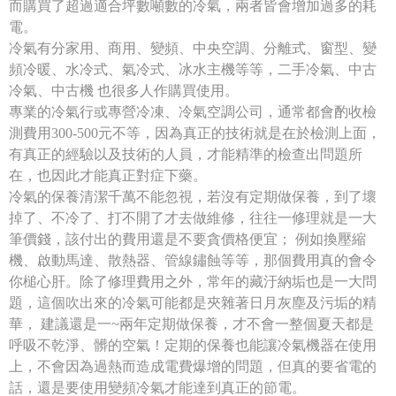
而購買了超過適合坪數噸數的冷氣，兩者皆會增加過多的耗
電。
冷氣有分家用、商用、變頻、中央空調、分離式、窗型、變
頻冷暖、水冷式、氣冷式、冰水主機等等，二手冷氣、中古
冷氣、中古機 也很多人作購買使用。
專業的冷氣行或專營冷凍、冷氣空調公司，通常都會酌收檢
測費用300-500元不等，因為真正的技術就是在於檢測上面，
有真正的經驗以及技術的人員，才能精準的檢查出問題所
在，也因此才能真正對症下藥。
冷氣的保養清潔千萬不能忽視，若沒有定期做保養，到了壞
掉了、不冷了、打不開了才去做維修，往往一修理就是一大
筆價錢，該付出的費用還是不要貪價格便宜； 例如換壓縮
機、啟動馬達、散熱器、管線鏽蝕等等，那個費用真的會令
你槌心肝。除了修理費用之外，常年的藏汙納垢也是一大問
題，這個吹出來的冷氣可能都是夾雜著日月灰塵及污垢的精
華， 建議還是一~兩年定期做保養，才不會一整個夏天都是
呼吸不乾淨、髒的空氣！定期的保養也能讓冷氣機器在使用
上，不會因為過熱而造成電費爆增的問題，但真的要省電的
話，還是要使用變頻冷氣才能達到真正的節電。