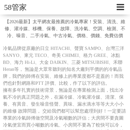
58管家
【2026最新】太平網友最推薦的冷氣專家！安裝、清洗、維
修、灌冷媒、移機、保養、故障、洗冷氣、空調、檢測、不
冷、噪音、二手冷氣、中古冷氣、價格、價錢、免費估價
冷氣品牌從原廠的日立 HITACHI、聲寶 SAMPO、台灣三洋
SANYO、東元 TECO、奇美 CHIMEI、格力 GREE、冰點
BD、海力 Hi-Li、大金 DAIKIN、三菱 MITSUBISHI、禾聯
Heran等， 無論是大眾常聽到的知名大廠到平價的的冷氣品
牌，我們的師傅在安裝、維修上的專業度都不是蓋的！而我
們也針對網路和PTT 評價、比較，作了以下的評估。
擁有多年扎實的技術背景，無論是在專業檢測上面，找出冷
氣不冷的真正問題之外，在漏冷媒、冷氣灌冷媒、清潔、保
養、有異音、發生噪音怪聲、異味、漏水滴水等等大大小小
的維修 故障問題， 交給我們都可以幫您處理到好！一定要請
專業的冷氣師傅做空間及冷氣噸數的評估；大房間不要貪圖
冷氣便宜而買小噸數的冷氣、小房間不要為了較快可以冷，