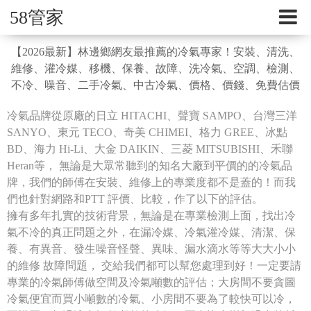
58管家
【2026最新】林邊鄉網友最推薦的冷氣專家！安裝、清洗、
維修、灌冷媒、移機、保養、故障、洗冷氣、空調、檢測、
不冷、噪音、二手冷氣、中古冷氣、價格、價錢、免費估價
冷氣品牌從原廠的日立 HITACHI、聲寶 SAMPO、台灣三洋
SANYO、東元 TECO、奇美 CHIMEI、格力 GREE、冰點
BD、海力 Hi-Li、大金 DAIKIN、三菱 MITSUBISHI、禾聯
Heran等， 無論是大眾常聽到的知名大廠到平價的的冷氣品
牌，我們的師傅在安裝、維修上的專業度都不是蓋的！而我
們也針對網路和PTT 評價、比較，作了以下的評估。
擁有多年扎實的技術背景，無論是在專業檢測上面，找出冷
氣不冷的真正問題之外，在漏冷媒、冷氣灌冷媒、清潔、保
養、有異音、發生噪音怪聲、異味、漏水滴水等等大大小小
的維修 故障問題， 交給我們都可以幫您處理到好！一定要請
專業的冷氣師傅做空間及冷氣噸數的評估；大房間不要貪圖
冷氣便宜而買小噸數的冷氣、小房間不要為了較快可以冷，