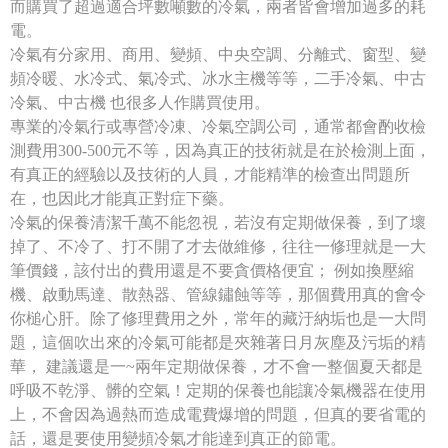
而購買了超過適合坪數噸數的冷氣，兩者皆會增加過多的耗
電。
冷氣有分家用、商用、變頻、中央空調、分離式、窗型、變
頻冷暖、水冷式、氣冷式、冰水主機等等，二手冷氣、中古
冷氣、中古機 也很多人作購買使用。
專業的冷氣行或專營冷凍、冷氣空調公司，通常都會酌收檢
測費用300-500元不等，因為真正的技術就是在於檢測上面，
有真正的經驗以及技術的人員，才能精準的檢查出問題所
在，也因此才能真正對症下藥。
冷氣的保養清潔千萬不能忽視，若沒有定期做保養，到了壞
掉了、不冷了、打不開了才去做維修，往往一修理就是一大
筆價錢，該付出的費用還是不要貪價格便宜； 例如換壓縮
機、啟動馬達、散熱器、管線鏽蝕等等，那個費用真的會令
你槌心肝。除了修理費用之外，常年的藏汙納垢也是一大問
題，這個吹出來的冷氣可能都是夾雜著日月灰塵及污垢的精
華， 建議還是一~兩年定期做保養，才不會一整個夏天都是
呼吸不乾淨、髒的空氣！定期的保養也能讓冷氣機器在使用
上，不會因為過熱而造成電費爆增的問題，但真的要省電的
話，還是要使用變頻冷氣才能達到真正的節電。