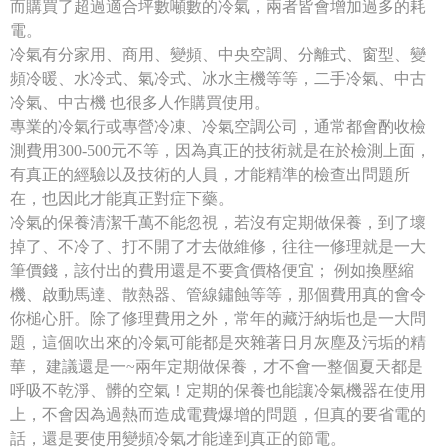
而購買了超過適合坪數噸數的冷氣，兩者皆會增加過多的耗
電。
冷氣有分家用、商用、變頻、中央空調、分離式、窗型、變
頻冷暖、水冷式、氣冷式、冰水主機等等，二手冷氣、中古
冷氣、中古機 也很多人作購買使用。
專業的冷氣行或專營冷凍、冷氣空調公司，通常都會酌收檢
測費用300-500元不等，因為真正的技術就是在於檢測上面，
有真正的經驗以及技術的人員，才能精準的檢查出問題所
在，也因此才能真正對症下藥。
冷氣的保養清潔千萬不能忽視，若沒有定期做保養，到了壞
掉了、不冷了、打不開了才去做維修，往往一修理就是一大
筆價錢，該付出的費用還是不要貪價格便宜； 例如換壓縮
機、啟動馬達、散熱器、管線鏽蝕等等，那個費用真的會令
你槌心肝。除了修理費用之外，常年的藏汙納垢也是一大問
題，這個吹出來的冷氣可能都是夾雜著日月灰塵及污垢的精
華， 建議還是一~兩年定期做保養，才不會一整個夏天都是
呼吸不乾淨、髒的空氣！定期的保養也能讓冷氣機器在使用
上，不會因為過熱而造成電費爆增的問題，但真的要省電的
話，還是要使用變頻冷氣才能達到真正的節電。