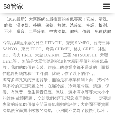
58管家
【2026最新】大寮區網友最推薦的冷氣專家！安裝、清洗、
維修、灌冷媒、移機、保養、故障、洗冷氣、空調、檢測、
不冷、噪音、二手冷氣、中古冷氣、價格、價錢、免費估價
冷氣品牌從原廠的日立 HITACHI、聲寶 SAMPO、台灣三洋
SANYO、東元 TECO、奇美 CHIMEI、格力 GREE、冰點
BD、海力 Hi-Li、大金 DAIKIN、三菱 MITSUBISHI、禾聯
Heran等， 無論是大眾常聽到的知名大廠到平價的的冷氣品
牌，我們的師傅在安裝、維修上的專業度都不是蓋的！而我
們也針對網路和PTT 評價、比較，作了以下的評估。
擁有多年扎實的技術背景，無論是在專業檢測上面，找出冷
氣不冷的真正問題之外，在漏冷媒、冷氣灌冷媒、清潔、保
養、有異音、發生噪音怪聲、異味、漏水滴水等等大大小小
的維修 故障問題， 交給我們都可以幫您處理到好！一定要請
專業的冷氣師傅做空間及冷氣噸數的評估；大房間不要貪圖
冷氣便宜而買小噸數的冷氣、小房間不要為了較快可以冷，