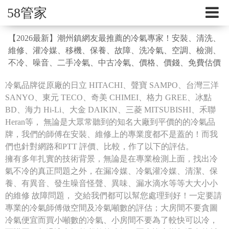
58管家
【2026最新】潮州鎮網友最推薦的冷氣專家！安裝、清洗、
維修、灌冷媒、移機、保養、故障、洗冷氣、空調、檢測、
不冷、噪音、二手冷氣、中古冷氣、價格、價錢、免費估價
冷氣品牌從原廠的日立 HITACHI、聲寶 SAMPO、台灣三洋
SANYO、東元 TECO、奇美 CHIMEI、格力 GREE、冰點
BD、海力 Hi-Li、大金 DAIKIN、三菱 MITSUBISHI、禾聯
Heran等， 無論是大眾常聽到的知名大廠到平價的的冷氣品
牌，我們的師傅在安裝、維修上的專業度都不是蓋的！而我
們也針對網路和PTT 評價、比較，作了以下的評估。
擁有多年扎實的技術背景，無論是在專業檢測上面，找出冷
氣不冷的真正問題之外，在漏冷媒、冷氣灌冷媒、清潔、保
養、有異音、發生噪音怪聲、異味、漏水滴水等等大大小小
的維修 故障問題， 交給我們都可以幫您處理到好！一定要請
專業的冷氣師傅做空間及冷氣噸數的評估；大房間不要貪圖
冷氣便宜而買小噸數的冷氣、小房間不要為了較快可以冷，