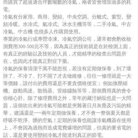
而購買了超過適合坪數噸數的冷氣，兩者皆會增加過多的耗
電。
冷氣有分家用、商用、變頻、中央空調、分離式、窗型、變
頻冷暖、水冷式、氣冷式、冰水主機等等，二手冷氣、中古
冷氣、中古機 也很多人作購買使用。
專業的冷氣行或專營冷凍、冷氣空調公司，通常都會酌收檢
測費用300-500元不等，因為真正的技術就是在於檢測上面，
有真正的經驗以及技術的人員，才能精準的檢查出問題所
在，也因此才能真正對症下藥。
冷氣的保養清潔千萬不能忽視，若沒有定期做保養，到了壞
掉了、不冷了、打不開了才去做維修，往往一修理就是一大
筆價錢，該付出的費用還是不要貪價格便宜； 例如換壓縮
機、啟動馬達、散熱器、管線鏽蝕等等，那個費用真的會令
你槌心肝。除了修理費用之外，常年的藏汙納垢也是一大問
題，這個吹出來的冷氣可能都是夾雜著日月灰塵及污垢的精
華， 建議還是一~兩年定期做保養，才不會一整個夏天都是
呼吸不乾淨、髒的空氣！定期的保養也能讓冷氣機器在使用
上，不會因為過熱而造成電費爆增的問題，但真的要省電的
話，還是要使用變頻冷氣才能達到真正的節電。