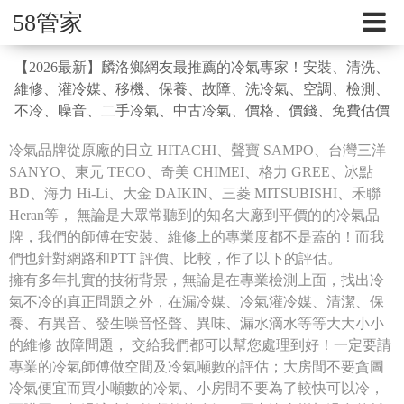
58管家
【2026最新】麟洛鄉網友最推薦的冷氣專家！安裝、清洗、
維修、灌冷媒、移機、保養、故障、洗冷氣、空調、檢測、
不冷、噪音、二手冷氣、中古冷氣、價格、價錢、免費估價
冷氣品牌從原廠的日立 HITACHI、聲寶 SAMPO、台灣三洋
SANYO、東元 TECO、奇美 CHIMEI、格力 GREE、冰點
BD、海力 Hi-Li、大金 DAIKIN、三菱 MITSUBISHI、禾聯
Heran等， 無論是大眾常聽到的知名大廠到平價的的冷氣品
牌，我們的師傅在安裝、維修上的專業度都不是蓋的！而我
們也針對網路和PTT 評價、比較，作了以下的評估。
擁有多年扎實的技術背景，無論是在專業檢測上面，找出冷
氣不冷的真正問題之外，在漏冷媒、冷氣灌冷媒、清潔、保
養、有異音、發生噪音怪聲、異味、漏水滴水等等大大小小
的維修 故障問題， 交給我們都可以幫您處理到好！一定要請
專業的冷氣師傅做空間及冷氣噸數的評估；大房間不要貪圖
冷氣便宜而買小噸數的冷氣、小房間不要為了較快可以冷，