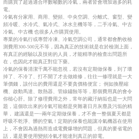
而購買了超過適合坪數噸數的冷氣，兩者皆會增加過多的耗
電。
冷氣有分家用、商用、變頻、中央空調、分離式、窗型、變
頻冷暖、水冷式、氣冷式、冰水主機等等，二手冷氣、中古
冷氣、中古機 也很多人作購買使用。
專業的冷氣行或專營冷凍、冷氣空調公司，通常都會酌收檢
測費用300-500元不等，因為真正的技術就是在於檢測上面，
有真正的經驗以及技術的人員，才能精準的檢查出問題所
在，也因此才能真正對症下藥。
冷氣的保養清潔千萬不能忽視，若沒有定期做保養，到了壞
掉了、不冷了、打不開了才去做維修，往往一修理就是一大
筆價錢，該付出的費用還是不要貪價格便宜； 例如換壓縮
機、啟動馬達、散熱器、管線鏽蝕等等，那個費用真的會令
你槌心肝。除了修理費用之外，常年的藏汙納垢也是一大問
題，這個吹出來的冷氣可能都是夾雜著日月灰塵及污垢的精
華， 建議還是一~兩年定期做保養，才不會一整個夏天都是
呼吸不乾淨、髒的空氣！定期的保養也能讓冷氣機器在使用
上，不會因為過熱而造成電費爆增的問題，但真的要省電的
話，還是要使用變頻冷氣才能達到真正的節電。