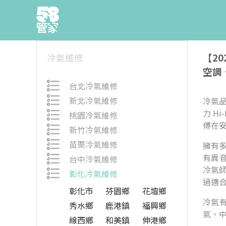
【2
冷氣維修
空調
台北冷氣維修
新北冷氣維修
冷氣品
力 H
桃園冷氣維修
傅在
新竹冷氣維修
苗栗冷氣維修
擁有
有異
台中冷氣維修
冷氣
彰化冷氣維修
過適
彰化市
芬園鄉
花壇鄉
冷氣
秀水鄉
鹿港鎮
福興鄉
氣、中
線西鄉
和美鎮
伸港鄉