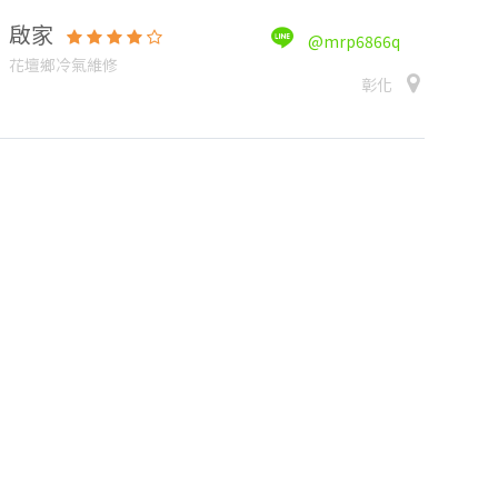
啟家
@mrp6866q
花壇鄉冷氣維修
彰化