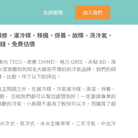
全部服務
加入我們
、維修、灌冷媒、移機、保養、故障、洗冷氣、
錢、免費估價
元 TECO、奇美 CHIMEI、格力 GREE、冰點 BD、海
n等， 無論是大眾常聽到的知名大廠到平價的的冷氣品牌，我們的師
價、比較，作了以下的評估。
真正問題之外，在漏冷媒、冷氣灌冷媒、清潔、保養、
題， 交給我們都可以幫您處理到好！一定要請專業的
噸數的冷氣、小房間不要為了較快可以冷，而購買了超
水冷式、氣冷式、冰水主機等等，二手冷氣、中古冷