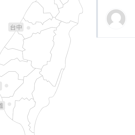
宜蘭
苗栗
台中
彰化
南投
花蓮
林
義
南
雄
台東
屏東