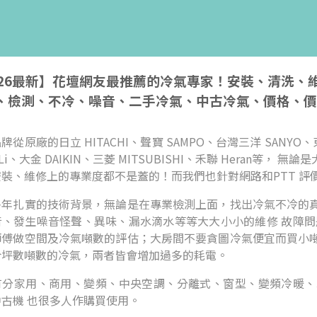
026最新】花壇網友最推薦的冷氣專家！安裝、清洗
、檢測、不冷、噪音、二手冷氣、中古冷氣、價格、價
牌從原廠的日立 HITACHI、聲寶 SAMPO、台灣三洋 SANYO、東
i-Li、大金 DAIKIN、三菱 MITSUBISHI、禾聯 Hera
安裝、維修上的專業度都不是蓋的！而我們也針對網路和PTT 評
多年扎實的技術背景，無論是在專業檢測上面，找出冷氣不冷的
音、發生噪音怪聲、異味、漏水滴水等等大大小小的維修 故障問
師傅做空間及冷氣噸數的評估；大房間不要貪圖冷氣便宜而買小
合坪數噸數的冷氣，兩者皆會增加過多的耗電。
有分家用、商用、變頻、中央空調、分離式、窗型、變頻冷暖、
古機 也很多人作購買使用。