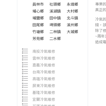
專業的
員林市
社頭鄉
永靖鄉
真正
埔心鄉
溪湖鎮
大村鄉
埔鹽鄉
田中鎮
北斗鎮
冷氣
田尾鄉
埤頭鄉
溪州鄉
錢，
除了
竹塘鄉
二林鎮
大城鄉
~兩
芳苑鄉
二水鄉
造成
南投冷氣維修
雲林冷氣維修
嘉義冷氣維修
台南冷氣維修
高雄冷氣維修
屏東冷氣維修
基隆冷氣維修
宜蘭冷氣維修