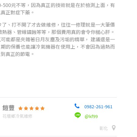
-500元不等，因為真正的技術就是在於檢測上面，有
能真正對症下藥。
冷了、打不開了才去做維修，往往一修理就是一大筆價
散熱器、管線鏽蝕等等，那個費用真的會令你槌心肝。
可能都是夾雜著日月灰塵及污垢的精華， 建議還是一
定期的保養也能讓冷氣機器在使用上，不會因為過熱而
達到真正的節電。
鎧豐
0982-261-961
花壇鄉冷氣維修
@kf99
彰化