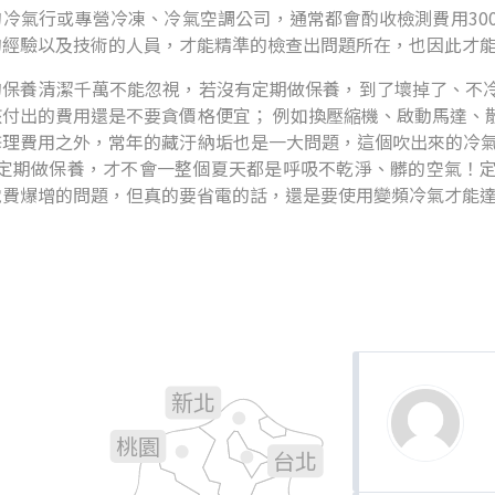
冷氣行或專營冷凍、冷氣空調公司，通常都會酌收檢測費用300
的經驗以及技術的人員，才能精準的檢查出問題所在，也因此才
的保養清潔千萬不能忽視，若沒有定期做保養，到了壞掉了、不
該付出的費用還是不要貪價格便宜； 例如換壓縮機、啟動馬達、
修理費用之外，常年的藏汙納垢也是一大問題，這個吹出來的冷氣
年定期做保養，才不會一整個夏天都是呼吸不乾淨、髒的空氣！
電費爆增的問題，但真的要省電的話，還是要使用變頻冷氣才能
新北
基隆
桃園
台北
新竹