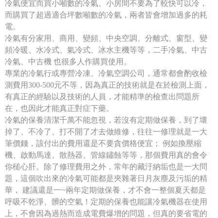
冷氣便宜而買小噸數的冷氣、小房間不要為了較快可以冷，
而購買了超過適合坪數噸數的冷氣，兩者皆會增加過多的耗
電。
冷氣有分家用、商用、變頻、中央空調、分離式、窗型、變
頻冷暖、水冷式、氣冷式、冰水主機等等，二手冷氣、中古
冷氣、中古機 也很多人作購買使用。
專業的冷氣行或專營冷凍、冷氣空調公司，通常都會酌收檢
測費用300-500元不等，因為真正的技術就是在於檢測上面，
有真正的經驗以及技術的人員，才能精準的檢查出問題所
在，也因此才能真正對症下藥。
冷氣的保養清潔千萬不能忽視，若沒有定期做保養，到了壞
掉了、不冷了、打不開了才去做維修，往往一修理就是一大
筆價錢，該付出的費用還是不要貪價格便宜； 例如換壓縮
機、啟動馬達、散熱器、管線鏽蝕等等，那個費用真的會令
你槌心肝。除了修理費用之外，常年的藏汙納垢也是一大問
題，這個吹出來的冷氣可能都是夾雜著日月灰塵及污垢的精
華， 建議還是一~兩年定期做保養，才不會一整個夏天都是
呼吸不乾淨、髒的空氣！定期的保養也能讓冷氣機器在使用
上，不會因為過熱而造成電費爆增的問題，但真的要省電的