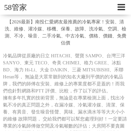
58管家
【2026最新】南投仁愛網友最推薦的冷氣專家！安裝、清
洗、維修、灌冷媒、移機、保養、故障、洗冷氣、空調、檢
測、不冷、噪音、二手冷氣、中古冷氣、價格、價錢、免費
估價
冷氣品牌從原廠的日立 HITACHI、聲寶 SAMPO、台灣三洋
SANYO、東元 TECO、奇美 CHIMEI、格力 GREE、冰點
BD、海力 Hi-Li、大金 DAIKIN、三菱 MITSUBISHI、禾聯
Heran等， 無論是大眾常聽到的知名大廠到平價的的冷氣品
牌，我們的師傅在安裝、維修上的專業度都不是蓋的！而我
們也針對網路和PTT 評價、比較，作了以下的評估。
擁有多年扎實的技術背景，無論是在專業檢測上面，找出冷
氣不冷的真正問題之外，在漏冷媒、冷氣灌冷媒、清潔、保
養、有異音、發生噪音怪聲、異味、漏水滴水等等大大小小
的維修 故障問題， 交給我們都可以幫您處理到好！一定要請
專業的冷氣師傅做空間及冷氣噸數的評估；大房間不要貪圖