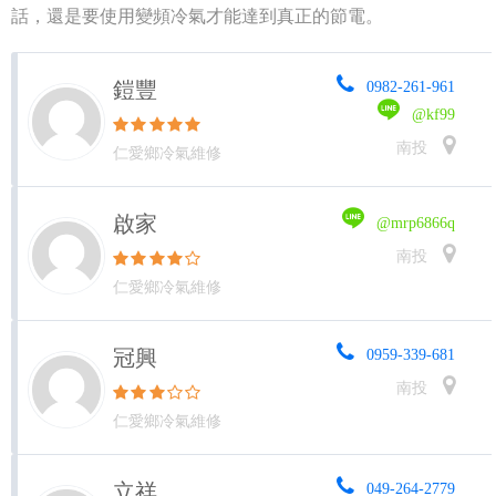
話，還是要使用變頻冷氣才能達到真正的節電。
鎧豐
0982-261-961
@kf99
南投
仁愛鄉冷氣維修
啟家
@mrp6866q
南投
仁愛鄉冷氣維修
冠興
0959-339-681
南投
仁愛鄉冷氣維修
立祥
049-264-2779