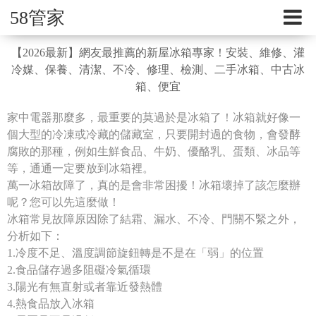
58管家
【2026最新】網友最推薦的新屋冰箱專家！安裝、維修、灌
冷媒、保養、清潔、不冷、修理、檢測、二手冰箱、中古冰
箱、便宜
家中電器那麼多，最重要的莫過於是冰箱了！冰箱就好像一
個大型的冷凍或冷藏的儲藏室，只要開封過的食物，會發酵
腐敗的那種，例如生鮮食品、牛奶、優酪乳、蛋類、冰品等
等，通通一定要放到冰箱裡。
萬一冰箱故障了，真的是會非常困擾！冰箱壞掉了該怎麼辦
呢？您可以先這麼做！
冰箱常見故障原因除了結霜、漏水、不冷、門關不緊之外，
分析如下：
1.冷度不足、溫度調節旋鈕轉是不是在「弱」的位置
2.食品儲存過多阻礙冷氣循環
3.陽光有無直射或者靠近發熱體
4.熱食品放入冰箱