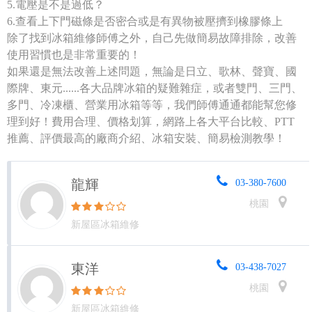
5.電壓是不是過低？
6.查看上下門磁條是否密合或是有異物被壓擠到橡膠條上
除了找到冰箱維修師傅之外，自己先做簡易故障排除，改善
使用習慣也是非常重要的！
如果還是無法改善上述問題，無論是日立、歌林、聲寶、國
際牌、東元......各大品牌冰箱的疑難雜症，或者雙門、三門、
多門、冷凍櫃、營業用冰箱等等，我們師傅通通都能幫您修
理到好！費用合理、價格划算，網路上各大平台比較、PTT
推薦、評價最高的廠商介紹、冰箱安裝、簡易檢測教學！
龍輝
03-380-7600
桃園
新屋區冰箱維修
東洋
03-438-7027
桃園
新屋區冰箱維修