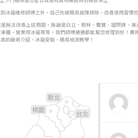
看上下門磁條是否密合或是有異物被壓擠到橡膠條上
找到冰箱維修師傅之外，自己先做簡易故障排除，改善使用習慣
是無法改善上述問題，無論是日立、歌林、聲寶、國際牌、東元.
冷凍櫃、營業用冰箱等等，我們師傅通通都能幫您修理到好！費用
最高的廠商介紹、冰箱安裝、簡易檢測教學！
新北
基隆
桃園
台北
新竹
宜蘭
苗栗