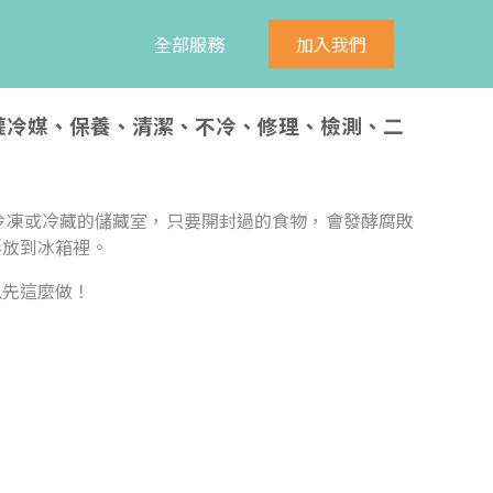
全部服務
加入我們
、灌冷媒、保養、清潔、不冷、修理、檢測、二
冷凍或冷藏的儲藏室，只要開封過的食物，會發酵腐敗
要放到冰箱裡。
以先這麼做！
：