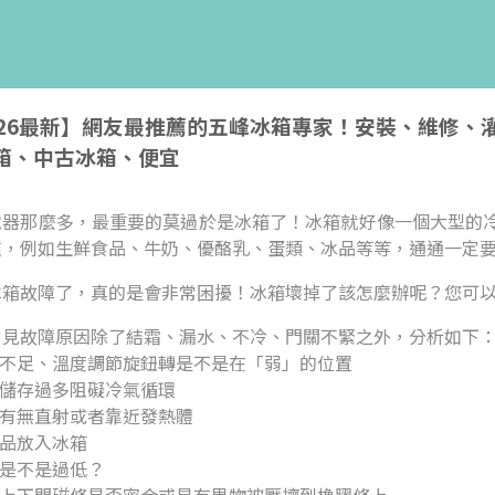
026最新】網友最推薦的五峰冰箱專家！安裝、維修
箱、中古冰箱、便宜
電器那麼多，最重要的莫過於是冰箱了！冰箱就好像一個大型的
種，例如生鮮食品、牛奶、優酪乳、蛋類、冰品等等，通通一定
冰箱故障了，真的是會非常困擾！冰箱壞掉了該怎麼辦呢？您可
常見故障原因除了結霜、漏水、不冷、門關不緊之外，分析如下
度不足、溫度調節旋鈕轉是不是在「弱」的位置
品儲存過多阻礙冷氣循環
光有無直射或者靠近發熱體
食品放入冰箱
壓是不是過低？