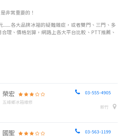
也是非常重要的！
.....各大品牌冰箱的疑難雜症，或者雙門、三門、多
合理、價格划算，網路上各大平台比較、PTT推薦、
榮宏
03-555-4905
五峰鄉冰箱維修
新竹
國聖
03-563-1199