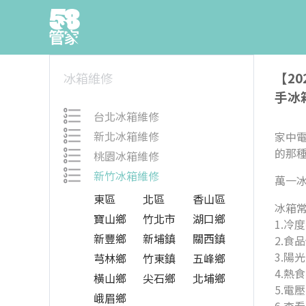
【2
冰箱維修
手冰
台北冰箱維修
新北冰箱維修
家中
的那
桃園冰箱維修
新竹冰箱維修
萬一
東區
北區
香山區
冰箱
寶山鄉
竹北市
湖口鄉
1.冷
新豐鄉
新埔鎮
關西鎮
2.食
3.陽
芎林鄉
竹東鎮
五峰鄉
4.熱
橫山鄉
尖石鄉
北埔鄉
5.電
峨眉鄉