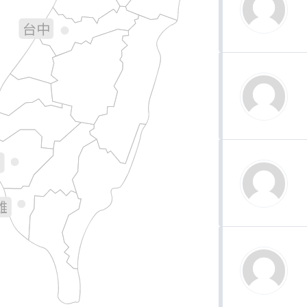
台中
彰化
南投
花蓮
林
義
南
雄
台東
屏東