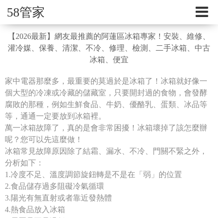
58管家
【2026最新】網友最推薦的阿蓮區冰箱專家！安裝、維修、
灌冷媒、保養、清潔、不冷、修理、檢測、二手冰箱、中古
冰箱、便宜
家中電器那麼多，最重要的莫過於是冰箱了！冰箱就好像一
個大型的冷凍或冷藏的儲藏室，只要開封過的食物，會發酵
腐敗的那種，例如生鮮食品、牛奶、優酪乳、蛋類、冰品等
等，通通一定要放到冰箱裡。
萬一冰箱故障了，真的是會非常困擾！冰箱壞掉了該怎麼辦
呢？您可以先這麼做！
冰箱常見故障原因除了結霜、漏水、不冷、門關不緊之外，
分析如下：
1.冷度不足、溫度調節旋鈕轉是不是在「弱」的位置
2.食品儲存過多阻礙冷氣循環
3.陽光有無直射或者靠近發熱體
4.熱食品放入冰箱