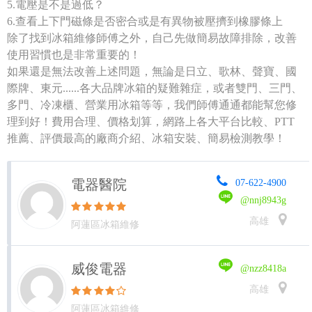
5.電壓是不是過低？
6.查看上下門磁條是否密合或是有異物被壓擠到橡膠條上
除了找到冰箱維修師傅之外，自己先做簡易故障排除，改善
使用習慣也是非常重要的！
如果還是無法改善上述問題，無論是日立、歌林、聲寶、國
際牌、東元......各大品牌冰箱的疑難雜症，或者雙門、三門、
多門、冷凍櫃、營業用冰箱等等，我們師傅通通都能幫您修
理到好！費用合理、價格划算，網路上各大平台比較、PTT
推薦、評價最高的廠商介紹、冰箱安裝、簡易檢測教學！
電器醫院
07-622-4900
@nnj8943g
高雄
阿蓮區冰箱維修
威俊電器
@nzz8418a
高雄
阿蓮區冰箱維修