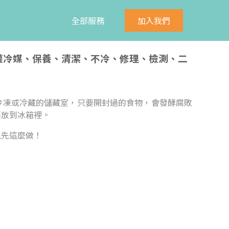
全部服務
加入我們
、灌冷媒、保養、清潔、不冷、修理、檢測、二
冷凍或冷藏的儲藏室，只要開封過的食物，會發酵腐敗
要放到冰箱裡。
以先這麼做！
：