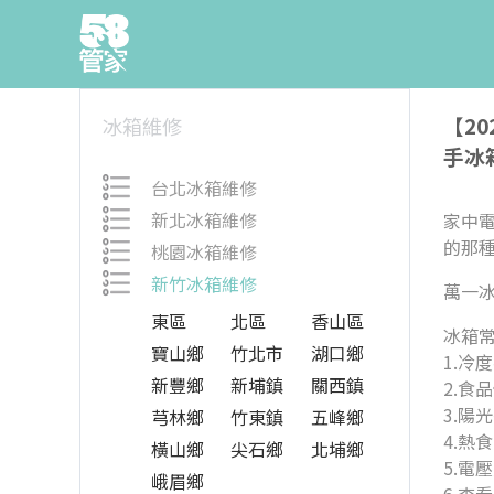
【2
冰箱維修
手冰
台北冰箱維修
新北冰箱維修
家中
的那
桃園冰箱維修
新竹冰箱維修
萬一
東區
北區
香山區
冰箱
寶山鄉
竹北市
湖口鄉
1.冷
新豐鄉
新埔鎮
關西鎮
2.食
3.陽
芎林鄉
竹東鎮
五峰鄉
4.熱
橫山鄉
尖石鄉
北埔鄉
5.電
峨眉鄉