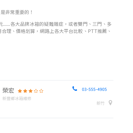
也是非常重要的！
.....各大品牌冰箱的疑難雜症，或者雙門、三門、多
合理、價格划算，網路上各大平台比較、PTT推薦、
榮宏
03-555-4905
新豐鄉冰箱維修
新竹