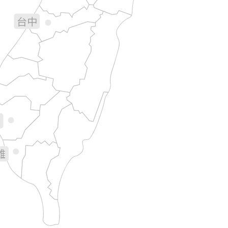
台中
彰化
南投
花蓮
林
義
南
雄
台東
屏東