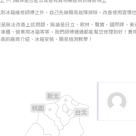
看上下門磁條是否密合或是有異物被壓擠到橡膠條上
找到冰箱維修師傅之外，自己先做簡易故障排除，改善使用習慣
是無法改善上述問題，無論是日立、歌林、聲寶、國際牌、東元.
冷凍櫃、營業用冰箱等等，我們師傅通通都能幫您修理到好！費用
最高的廠商介紹、冰箱安裝、簡易檢測教學！
新北
基隆
桃園
台北
新竹
宜蘭
苗栗