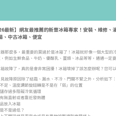
026最新】網友最推薦的新豐冰箱專家！安裝、維修
箱、中古冰箱、便宜
電器那麼多，最重要的莫過於是冰箱了！冰箱就好像一個大型的
種，例如生鮮食品、牛奶、優酪乳、蛋類、冰品等等，通通一定
冰箱故障了，真的是會非常困擾！冰箱壞掉了該怎麼辦呢？您可
常見故障原因除了結霜、漏水、不冷、門關不緊之外，分析如下
度不足、溫度調節旋鈕轉是不是在「弱」的位置
品儲存過多阻礙冷氣循環
光有無直射或者靠近發熱體
食品放入冰箱
壓是不是過低？