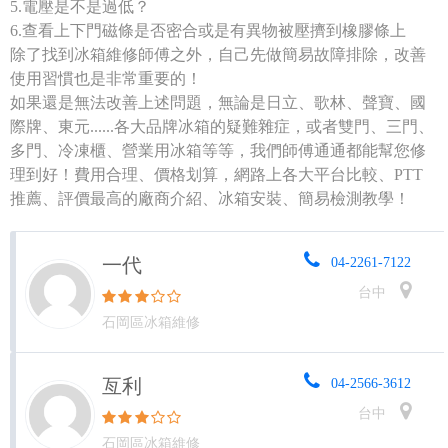
5.電壓是不是過低？
6.查看上下門磁條是否密合或是有異物被壓擠到橡膠條上
除了找到冰箱維修師傅之外，自己先做簡易故障排除，改善
使用習慣也是非常重要的！
如果還是無法改善上述問題，無論是日立、歌林、聲寶、國
際牌、東元......各大品牌冰箱的疑難雜症，或者雙門、三門、
多門、冷凍櫃、營業用冰箱等等，我們師傅通通都能幫您修
理到好！費用合理、價格划算，網路上各大平台比較、PTT
推薦、評價最高的廠商介紹、冰箱安裝、簡易檢測教學！
一代
04-2261-7122
台中
石岡區冰箱維修
亙利
04-2566-3612
台中
石岡區冰箱維修