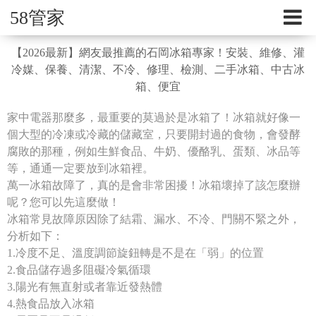
58管家
【2026最新】網友最推薦的石岡冰箱專家！安裝、維修、灌
冷媒、保養、清潔、不冷、修理、檢測、二手冰箱、中古冰
箱、便宜
家中電器那麼多，最重要的莫過於是冰箱了！冰箱就好像一
個大型的冷凍或冷藏的儲藏室，只要開封過的食物，會發酵
腐敗的那種，例如生鮮食品、牛奶、優酪乳、蛋類、冰品等
等，通通一定要放到冰箱裡。
萬一冰箱故障了，真的是會非常困擾！冰箱壞掉了該怎麼辦
呢？您可以先這麼做！
冰箱常見故障原因除了結霜、漏水、不冷、門關不緊之外，
分析如下：
1.冷度不足、溫度調節旋鈕轉是不是在「弱」的位置
2.食品儲存過多阻礙冷氣循環
3.陽光有無直射或者靠近發熱體
4.熱食品放入冰箱