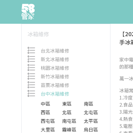
【2
冰箱維修
手冰
台北冰箱維修
新北冰箱維修
家中
的那
桃園冰箱維修
新竹冰箱維修
萬一
苗栗冰箱維修
冰箱
台中冰箱維修
1.冷
中區
東區
南區
2.食
3.陽
西區
北區
北屯區
4.熱
西屯區
南屯區
太平區
5.電
大里區
霧峰區
烏日區