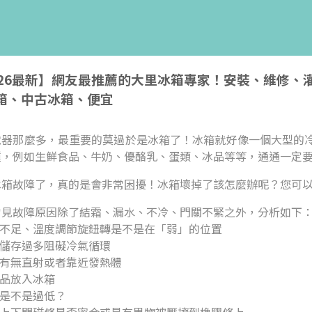
026最新】網友最推薦的大里冰箱專家！安裝、維修
箱、中古冰箱、便宜
電器那麼多，最重要的莫過於是冰箱了！冰箱就好像一個大型的
種，例如生鮮食品、牛奶、優酪乳、蛋類、冰品等等，通通一定
冰箱故障了，真的是會非常困擾！冰箱壞掉了該怎麼辦呢？您可
常見故障原因除了結霜、漏水、不冷、門關不緊之外，分析如下
度不足、溫度調節旋鈕轉是不是在「弱」的位置
品儲存過多阻礙冷氣循環
光有無直射或者靠近發熱體
食品放入冰箱
壓是不是過低？