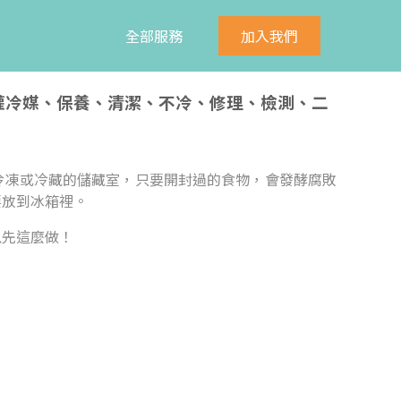
全部服務
加入我們
、灌冷媒、保養、清潔、不冷、修理、檢測、二
冷凍或冷藏的儲藏室，只要開封過的食物，會發酵腐敗
要放到冰箱裡。
以先這麼做！
：