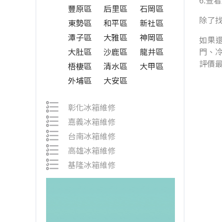
6.查
豐原區
后里區
石岡區
除了
東勢區
和平區
新社區
潭子區
大雅區
神岡區
如果還
大肚區
沙鹿區
龍井區
門、
評價
梧棲區
清水區
大甲區
外埔區
大安區
彰化冰箱維修
嘉義冰箱維修
台南冰箱維修
高雄冰箱維修
基隆冰箱維修