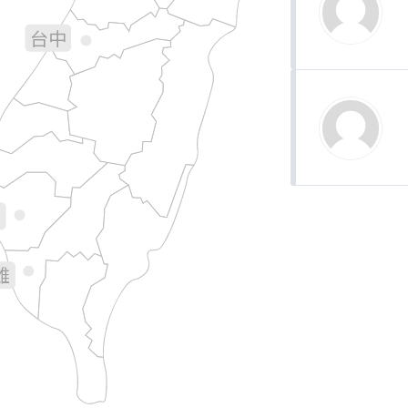
台中
彰化
南投
花蓮
林
義
南
雄
台東
屏東