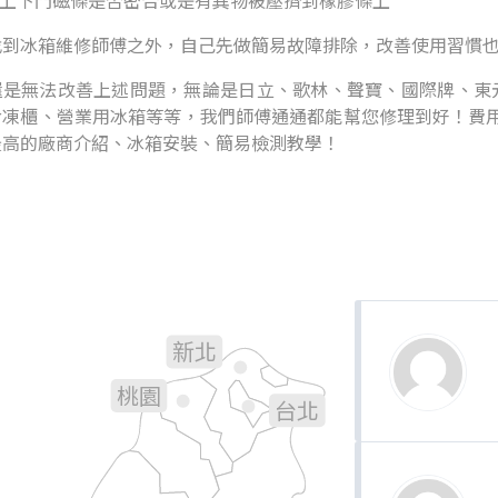
看上下門磁條是否密合或是有異物被壓擠到橡膠條上
找到冰箱維修師傅之外，自己先做簡易故障排除，改善使用習慣
是無法改善上述問題，無論是日立、歌林、聲寶、國際牌、東元.
冷凍櫃、營業用冰箱等等，我們師傅通通都能幫您修理到好！費用
最高的廠商介紹、冰箱安裝、簡易檢測教學！
新北
基隆
桃園
台北
新竹
宜蘭
苗栗