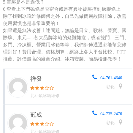
5.電壓是不是過低？
6.查看上下門磁條是否密合或是有異物被壓擠到橡膠條上
除了找到冰箱維修師傅之外，自己先做簡易故障排除，改善
使用習慣也是非常重要的！
如果還是無法改善上述問題，無論是日立、歌林、聲寶、國
際牌、東元......各大品牌冰箱的疑難雜症，或者雙門、三門、
多門、冷凍櫃、營業用冰箱等等，我們師傅通通都能幫您修
理到好！費用合理、價格划算，網路上各大平台比較、PTT
推薦、評價最高的廠商介紹、冰箱安裝、簡易檢測教學！
祥發
04-761-4646
彰化
北斗鎮冰箱維修
冠成
04-735-2476
彰化
北斗鎮冰箱維修