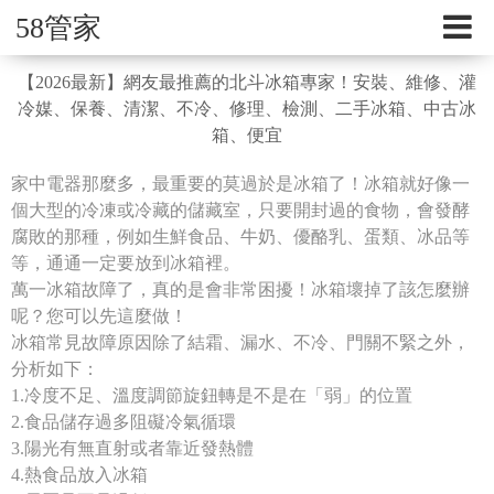
58管家
【2026最新】網友最推薦的北斗冰箱專家！安裝、維修、灌
冷媒、保養、清潔、不冷、修理、檢測、二手冰箱、中古冰
箱、便宜
家中電器那麼多，最重要的莫過於是冰箱了！冰箱就好像一
個大型的冷凍或冷藏的儲藏室，只要開封過的食物，會發酵
腐敗的那種，例如生鮮食品、牛奶、優酪乳、蛋類、冰品等
等，通通一定要放到冰箱裡。
萬一冰箱故障了，真的是會非常困擾！冰箱壞掉了該怎麼辦
呢？您可以先這麼做！
冰箱常見故障原因除了結霜、漏水、不冷、門關不緊之外，
分析如下：
1.冷度不足、溫度調節旋鈕轉是不是在「弱」的位置
2.食品儲存過多阻礙冷氣循環
3.陽光有無直射或者靠近發熱體
4.熱食品放入冰箱