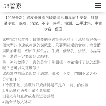
58管家
【2026最新】網友最推薦的暖暖區冰箱專家！安裝、維修、
灌冷媒、保養、清潔、不冷、修理、檢測、二手冰箱、中古
冰箱、便宜
家中電器那麼多，最重要的莫過於是冰箱了！冰箱就好像一
個大型的冷凍或冷藏的儲藏室，只要開封過的食物，會發酵
腐敗的那種，例如生鮮食品、牛奶、優酪乳、蛋類、冰品等
等，通通一定要放到冰箱裡。
萬一冰箱故障了，真的是會非常困擾！冰箱壞掉了該怎麼辦
呢？您可以先這麼做！
冰箱常見故障原因除了結霜、漏水、不冷、門關不緊之外，
分析如下：
1.冷度不足、溫度調節旋鈕轉是不是在「弱」的位置
2.食品儲存過多阻礙冷氣循環
3.陽光有無直射或者靠近發熱體
4.熱食品放入冰箱