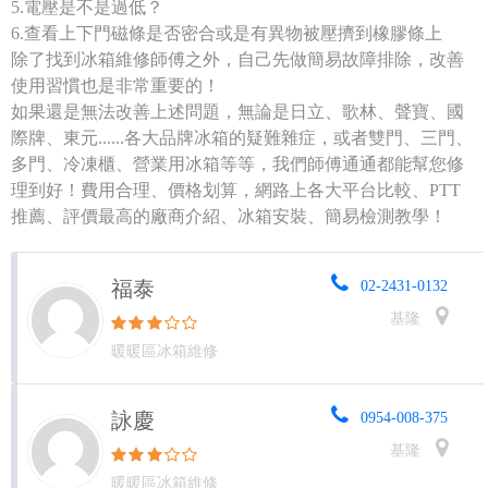
5.電壓是不是過低？
6.查看上下門磁條是否密合或是有異物被壓擠到橡膠條上
除了找到冰箱維修師傅之外，自己先做簡易故障排除，改善
使用習慣也是非常重要的！
如果還是無法改善上述問題，無論是日立、歌林、聲寶、國
際牌、東元......各大品牌冰箱的疑難雜症，或者雙門、三門、
多門、冷凍櫃、營業用冰箱等等，我們師傅通通都能幫您修
理到好！費用合理、價格划算，網路上各大平台比較、PTT
推薦、評價最高的廠商介紹、冰箱安裝、簡易檢測教學！
福泰
02-2431-0132
基隆
暖暖區冰箱維修
詠慶
0954-008-375
基隆
暖暖區冰箱維修