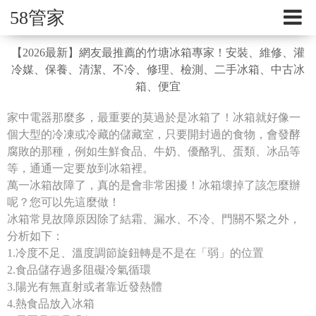
58管家
【2026最新】網友最推薦的竹塘冰箱專家！安裝、維修、灌
冷媒、保養、清潔、不冷、修理、檢測、二手冰箱、中古冰
箱、便宜
家中電器那麼多，最重要的莫過於是冰箱了！冰箱就好像一
個大型的冷凍或冷藏的儲藏室，只要開封過的食物，會發酵
腐敗的那種，例如生鮮食品、牛奶、優酪乳、蛋類、冰品等
等，通通一定要放到冰箱裡。
萬一冰箱故障了，真的是會非常困擾！冰箱壞掉了該怎麼辦
呢？您可以先這麼做！
冰箱常見故障原因除了結霜、漏水、不冷、門關不緊之外，
分析如下：
1.冷度不足、溫度調節旋鈕轉是不是在「弱」的位置
2.食品儲存過多阻礙冷氣循環
3.陽光有無直射或者靠近發熱體
4.熱食品放入冰箱