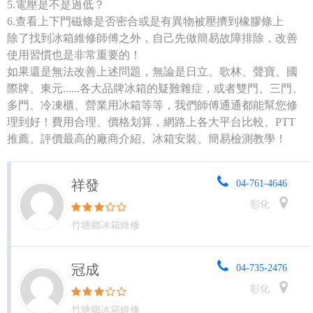
5.電壓是不是過低？
6.查看上下門磁條是否密合或是有異物被壓擠到橡膠條上
除了找到冰箱維修師傅之外，自己先做簡易故障排除，改善
使用習慣也是非常重要的！
如果還是無法改善上述問題，無論是日立、歌林、聲寶、國
際牌、東元......各大品牌冰箱的疑難雜症，或者雙門、三門、
多門、冷凍櫃、營業用冰箱等等，我們師傅通通都能幫您修
理到好！費用合理、價格划算，網路上各大平台比較、PTT
推薦、評價最高的廠商介紹、冰箱安裝、簡易檢測教學！
祥發
04-761-4646
彰化
竹塘鄉冰箱維修
冠成
04-735-2476
彰化
竹塘鄉冰箱維修