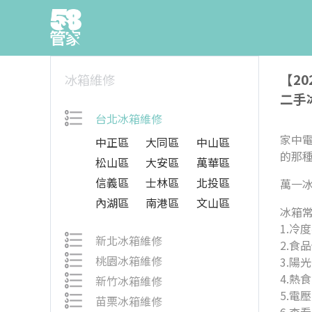
【2
冰箱維修
二手
台北冰箱維修
家中
中正區
大同區
中山區
的那
松山區
大安區
萬華區
信義區
士林區
北投區
萬一
內湖區
南港區
文山區
冰箱
1.冷
新北冰箱維修
2.食
桃園冰箱維修
3.陽
4.熱
新竹冰箱維修
5.電
苗栗冰箱維修