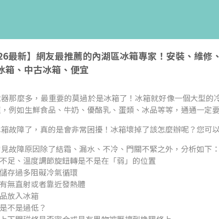
026最新】網友最推薦的內湖區冰箱專家！安裝、維
冰箱、中古冰箱、便宜
電器那麼多，最重要的莫過於是冰箱了！冰箱就好像一個大型的
種，例如生鮮食品、牛奶、優酪乳、蛋類、冰品等等，通通一定
冰箱故障了，真的是會非常困擾！冰箱壞掉了該怎麼辦呢？您可
常見故障原因除了結霜、漏水、不冷、門關不緊之外，分析如下
度不足、溫度調節旋鈕轉是不是在「弱」的位置
品儲存過多阻礙冷氣循環
光有無直射或者靠近發熱體
食品放入冰箱
壓是不是過低？