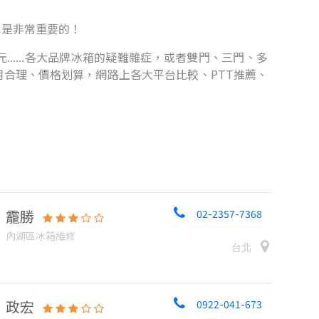
也是非常重要的！
.....各大品牌冰箱的疑難雜症，或者雙門、三門、多
合理、價格划算，網路上各大平台比較、PTT推薦、
靇勝
02-2357-7368
內湖區冰箱維修
台北
政宏
0922-041-673