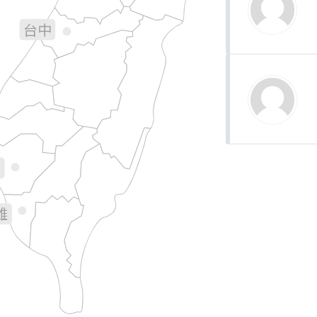
台中
彰化
南投
花蓮
林
義
南
雄
台東
屏東