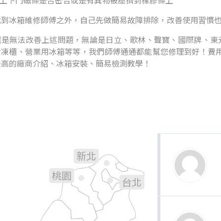
看上下門磁條是否密合或是有異物被壓擠到橡膠條上
找到冰箱維修師傅之外，自己先做簡易故障排除，改善使用習慣
是無法改善上述問題，無論是日立、歌林、聲寶、國際牌、東元.
冷凍櫃、營業用冰箱等等，我們師傅通通都能幫您修理到好！費用
最高的廠商介紹、冰箱安裝、簡易檢測教學！
新北
基隆
桃園
台北
新竹
宜蘭
苗栗