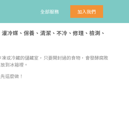
全部服務
加入我們
修、灌冷媒、保養、清潔、不冷、修理、檢測、
冷凍或冷藏的儲藏室，只要開封過的食物，會發酵腐敗
要放到冰箱裡。
以先這麼做！
：