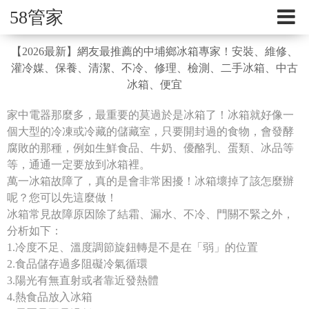
58管家
【2026最新】網友最推薦的中埔鄉冰箱專家！安裝、維修、
灌冷媒、保養、清潔、不冷、修理、檢測、二手冰箱、中古
冰箱、便宜
家中電器那麼多，最重要的莫過於是冰箱了！冰箱就好像一
個大型的冷凍或冷藏的儲藏室，只要開封過的食物，會發酵
腐敗的那種，例如生鮮食品、牛奶、優酪乳、蛋類、冰品等
等，通通一定要放到冰箱裡。
萬一冰箱故障了，真的是會非常困擾！冰箱壞掉了該怎麼辦
呢？您可以先這麼做！
冰箱常見故障原因除了結霜、漏水、不冷、門關不緊之外，
分析如下：
1.冷度不足、溫度調節旋鈕轉是不是在「弱」的位置
2.食品儲存過多阻礙冷氣循環
3.陽光有無直射或者靠近發熱體
4.熱食品放入冰箱