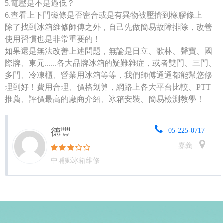
5.電壓是不是過低？
6.查看上下門磁條是否密合或是有異物被壓擠到橡膠條上
除了找到冰箱維修師傅之外，自己先做簡易故障排除，改善
使用習慣也是非常重要的！
如果還是無法改善上述問題，無論是日立、歌林、聲寶、國
際牌、東元......各大品牌冰箱的疑難雜症，或者雙門、三門、
多門、冷凍櫃、營業用冰箱等等，我們師傅通通都能幫您修
理到好！費用合理、價格划算，網路上各大平台比較、PTT
推薦、評價最高的廠商介紹、冰箱安裝、簡易檢測教學！
德豐
05-225-0717
嘉義
中埔鄉冰箱維修