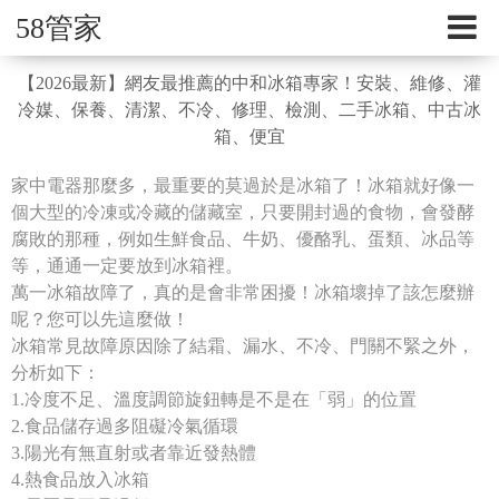
58管家
【2026最新】網友最推薦的中和冰箱專家！安裝、維修、灌
冷媒、保養、清潔、不冷、修理、檢測、二手冰箱、中古冰
箱、便宜
家中電器那麼多，最重要的莫過於是冰箱了！冰箱就好像一
個大型的冷凍或冷藏的儲藏室，只要開封過的食物，會發酵
腐敗的那種，例如生鮮食品、牛奶、優酪乳、蛋類、冰品等
等，通通一定要放到冰箱裡。
萬一冰箱故障了，真的是會非常困擾！冰箱壞掉了該怎麼辦
呢？您可以先這麼做！
冰箱常見故障原因除了結霜、漏水、不冷、門關不緊之外，
分析如下：
1.冷度不足、溫度調節旋鈕轉是不是在「弱」的位置
2.食品儲存過多阻礙冷氣循環
3.陽光有無直射或者靠近發熱體
4.熱食品放入冰箱