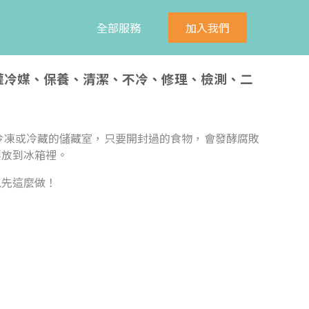
全部服務
加入我們
、灌冷媒、保養、清潔、不冷、修理、檢測、二
冷凍或冷藏的儲藏室，只要開封過的食物，會發酵腐敗
要放到冰箱裡。
以先這麼做！
：