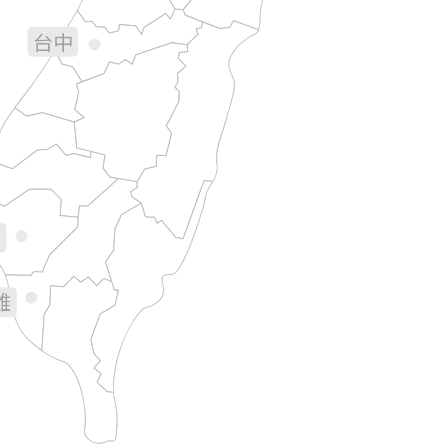
台中
彰化
南投
花蓮
林
義
南
雄
台東
屏東