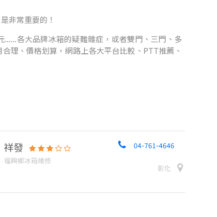
也是非常重要的！
.....各大品牌冰箱的疑難雜症，或者雙門、三門、多
合理、價格划算，網路上各大平台比較、PTT推薦、
祥發
04-761-4646
福興鄉冰箱維修
彰化