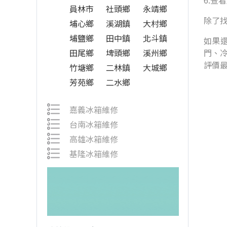
6.查
員林市
社頭鄉
永靖鄉
除了
埔心鄉
溪湖鎮
大村鄉
埔鹽鄉
田中鎮
北斗鎮
如果還
田尾鄉
埤頭鄉
溪州鄉
門、
評價
竹塘鄉
二林鎮
大城鄉
芳苑鄉
二水鄉
嘉義冰箱維修
台南冰箱維修
高雄冰箱維修
基隆冰箱維修