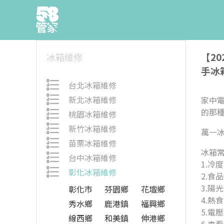
【2
冰箱維修
手冰
台北冰箱維修
新北冰箱維修
家中
的那
桃園冰箱維修
新竹冰箱維修
萬一
苗栗冰箱維修
冰箱
台中冰箱維修
1.冷
彰化冰箱維修
2.食
3.陽
彰化市
芬園鄉
花壇鄉
4.熱
秀水鄉
鹿港鎮
福興鄉
5.電
線西鄉
和美鎮
伸港鄉