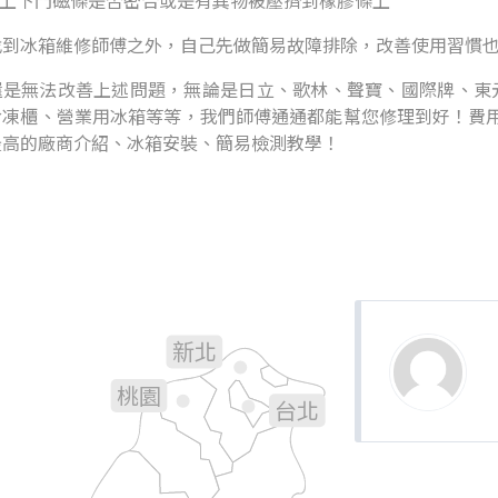
看上下門磁條是否密合或是有異物被壓擠到橡膠條上
找到冰箱維修師傅之外，自己先做簡易故障排除，改善使用習慣
是無法改善上述問題，無論是日立、歌林、聲寶、國際牌、東元.
冷凍櫃、營業用冰箱等等，我們師傅通通都能幫您修理到好！費用
最高的廠商介紹、冰箱安裝、簡易檢測教學！
新北
基隆
桃園
台北
新竹
宜蘭
苗栗