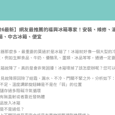
026最新】網友最推薦的福興冰箱專家！安裝、維修
箱、中古冰箱、便宜
電器那麼多，最重要的莫過於是冰箱了！冰箱就好像一個大型的
種，例如生鮮食品、牛奶、優酪乳、蛋類、冰品等等，通通一定
冰箱故障了，真的是會非常困擾！冰箱壞掉了該怎麼辦呢？您可
常見故障原因除了結霜、漏水、不冷、門關不緊之外，分析如下
度不足、溫度調節旋鈕轉是不是在「弱」的位置
品儲存過多阻礙冷氣循環
光有無直射或者靠近發熱體
食品放入冰箱
壓是不是過低？