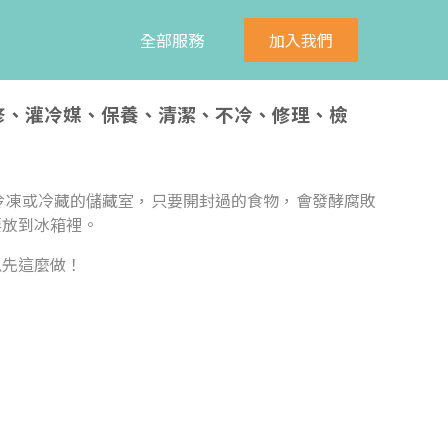
全部服務
加入我們
維修、灌冷媒、保養、清潔、不冷、修理、檢
冷凍或冷藏的儲藏室，只要開封過的食物，會發酵腐敗
要放到冰箱裡。
以先這麼做！
：