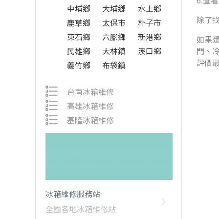
6.查
中埔鄉
大埔鄉
水上鄉
除了
鹿草鄉
太保市
朴子市
東石鄉
六腳鄉
新港鄉
如果還
民雄鄉
大林鎮
溪口鄉
門、
評價
義竹鄉
布袋鎮
台南冰箱維修
高雄冰箱維修
基隆冰箱維修
冰箱維修服務站
全國各地冰箱維修站