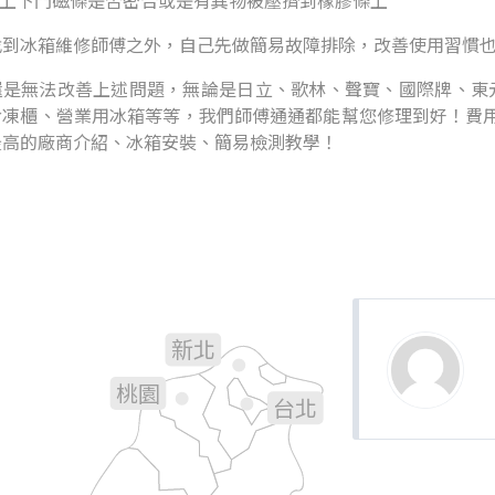
看上下門磁條是否密合或是有異物被壓擠到橡膠條上
找到冰箱維修師傅之外，自己先做簡易故障排除，改善使用習慣
是無法改善上述問題，無論是日立、歌林、聲寶、國際牌、東元.
冷凍櫃、營業用冰箱等等，我們師傅通通都能幫您修理到好！費用
最高的廠商介紹、冰箱安裝、簡易檢測教學！
新北
基隆
桃園
台北
新竹
宜蘭
苗栗