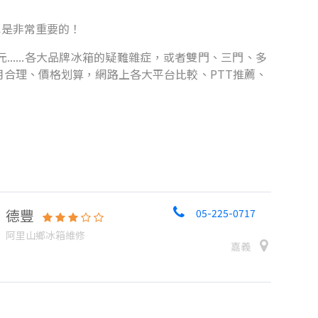
也是非常重要的！
.....各大品牌冰箱的疑難雜症，或者雙門、三門、多
合理、價格划算，網路上各大平台比較、PTT推薦、
德豐
05-225-0717
阿里山鄉冰箱維修
嘉義