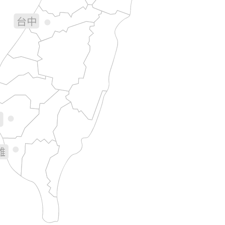
台中
彰化
南投
花蓮
林
義
南
雄
台東
屏東