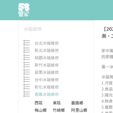
【2
冰箱維修
測、
台北冰箱維修
新北冰箱維修
家中
的那
桃園冰箱維修
新竹冰箱維修
萬一
苗栗冰箱維修
冰箱
台中冰箱維修
1.冷
彰化冰箱維修
2.食
嘉義冰箱維修
3.陽
4.熱
西區
東區
番路鄉
5.電
梅山鄉
竹崎鄉
阿里山鄉