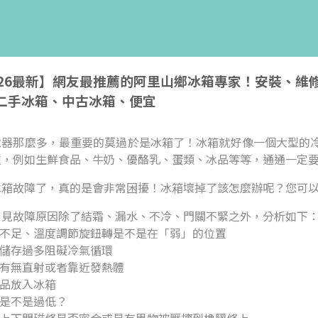
026最新】網友最推薦的阿里山鄉冰箱專家！安裝、
二手冰箱、中古冰箱、便宜
電器那麼多，最重要的莫過於是冰箱了！冰箱就好像一個大型的
種，例如生鮮食品、牛奶、優酪乳、蛋類、冰品等等，通通一定
冰箱故障了，真的是會非常困擾！冰箱壞掉了該怎麼辦呢？您可
常見故障原因除了結霜、漏水、不冷、門關不緊之外，分析如下
度不足、溫度調節旋鈕轉是不是在「弱」的位置
品儲存過多阻礙冷氣循環
光有無直射或者靠近發熱體
食品放入冰箱
壓是不是過低？