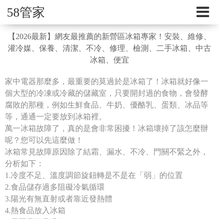
58管家
【2026最新】網友最推薦的新營區冰箱專家！安裝、維修、
灌冷媒、保養、清潔、不冷、修理、檢測、二手冰箱、中古
冰箱、便宜
家中電器那麼多，最重要的莫過於是冰箱了！冰箱就好像一
個大型的冷凍或冷藏的儲藏室，只要開封過的食物，會發酵
腐敗的那種，例如生鮮食品、牛奶、優酪乳、蛋類、冰品等
等，通通一定要放到冰箱裡。
萬一冰箱故障了，真的是會非常困擾！冰箱壞掉了該怎麼辦
呢？您可以先這麼做！
冰箱常見故障原因除了結霜、漏水、不冷、門關不緊之外，
分析如下：
1.冷度不足、溫度調節旋鈕轉是不是在「弱」的位置
2.食品儲存過多阻礙冷氣循環
3.陽光有無直射或者靠近發熱體
4.熱食品放入冰箱