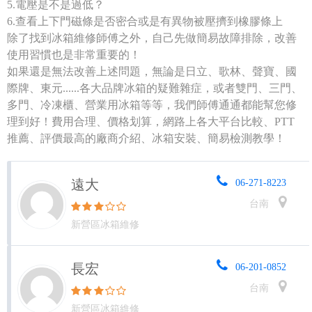
5.電壓是不是過低？
6.查看上下門磁條是否密合或是有異物被壓擠到橡膠條上
除了找到冰箱維修師傅之外，自己先做簡易故障排除，改善
使用習慣也是非常重要的！
如果還是無法改善上述問題，無論是日立、歌林、聲寶、國
際牌、東元......各大品牌冰箱的疑難雜症，或者雙門、三門、
多門、冷凍櫃、營業用冰箱等等，我們師傅通通都能幫您修
理到好！費用合理、價格划算，網路上各大平台比較、PTT
推薦、評價最高的廠商介紹、冰箱安裝、簡易檢測教學！
遠大
06-271-8223
台南
新營區冰箱維修
長宏
06-201-0852
台南
新營區冰箱維修