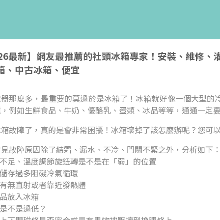
026最新】網友最推薦的社頭冰箱專家！安裝、維修
箱、中古冰箱、便宜
電器那麼多，最重要的莫過於是冰箱了！冰箱就好像一個大型的
種，例如生鮮食品、牛奶、優酪乳、蛋類、冰品等等，通通一定
冰箱故障了，真的是會非常困擾！冰箱壞掉了該怎麼辦呢？您可
常見故障原因除了結霜、漏水、不冷、門關不緊之外，分析如下
度不足、溫度調節旋鈕轉是不是在「弱」的位置
品儲存過多阻礙冷氣循環
光有無直射或者靠近發熱體
食品放入冰箱
壓是不是過低？