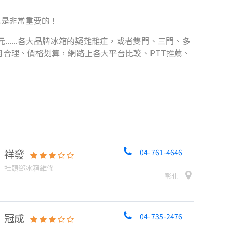
也是非常重要的！
.....各大品牌冰箱的疑難雜症，或者雙門、三門、多
合理、價格划算，網路上各大平台比較、PTT推薦、
祥發
04-761-4646
社頭鄉冰箱維修
彰化
冠成
04-735-2476