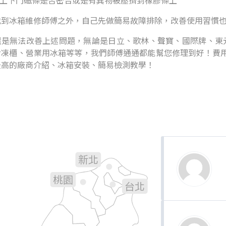
看上下門磁條是否密合或是有異物被壓擠到橡膠條上
找到冰箱維修師傅之外，自己先做簡易故障排除，改善使用習慣
是無法改善上述問題，無論是日立、歌林、聲寶、國際牌、東元.
冷凍櫃、營業用冰箱等等，我們師傅通通都能幫您修理到好！費用
最高的廠商介紹、冰箱安裝、簡易檢測教學！
新北
基隆
桃園
台北
新竹
宜蘭
苗栗