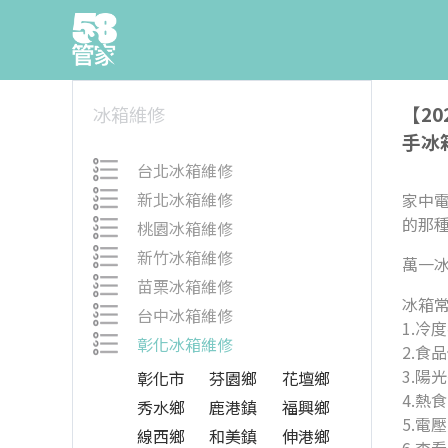
【2
冰箱維修
手冰
台北冰箱維修
新北冰箱維修
家中
的那
桃園冰箱維修
新竹冰箱維修
萬一
苗栗冰箱維修
冰箱
台中冰箱維修
1.冷
彰化冰箱維修
2.食
3.陽
彰化市
芬園鄉
花壇鄉
4.熱
秀水鄉
鹿港鎮
福興鄉
5.電
線西鄉
和美鎮
伸港鄉