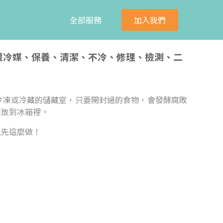
全部服務
加入我們
、灌冷媒、保養、清潔、不冷、修理、檢測、二
冷凍或冷藏的儲藏室，只要開封過的食物，會發酵腐敗
要放到冰箱裡。
以先這麼做！
：