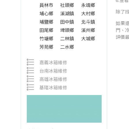
6.查
員林市
社頭鄉
永靖鄉
除了
埔心鄉
溪湖鎮
大村鄉
埔鹽鄉
田中鎮
北斗鎮
如果還
田尾鄉
埤頭鄉
溪州鄉
門、
評價
竹塘鄉
二林鎮
大城鄉
芳苑鄉
二水鄉
嘉義冰箱維修
台南冰箱維修
高雄冰箱維修
基隆冰箱維修