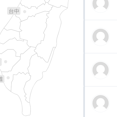
台中
彰化
南投
花蓮
林
義
南
雄
台東
屏東