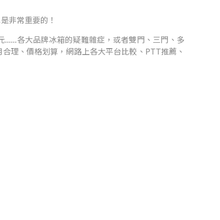
也是非常重要的！
.....各大品牌冰箱的疑難雜症，或者雙門、三門、多
合理、價格划算，網路上各大平台比較、PTT推薦、