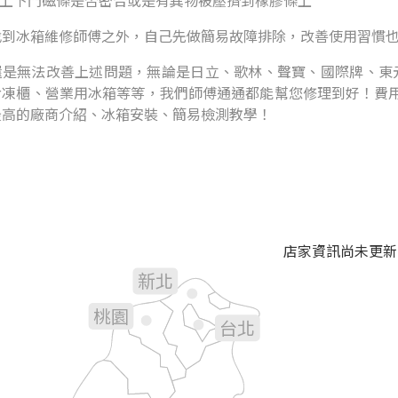
看上下門磁條是否密合或是有異物被壓擠到橡膠條上
找到冰箱維修師傅之外，自己先做簡易故障排除，改善使用習慣
是無法改善上述問題，無論是日立、歌林、聲寶、國際牌、東元.
冷凍櫃、營業用冰箱等等，我們師傅通通都能幫您修理到好！費用
最高的廠商介紹、冰箱安裝、簡易檢測教學！
店家資訊尚未更新
新北
基隆
桃園
台北
新竹
宜蘭
苗栗