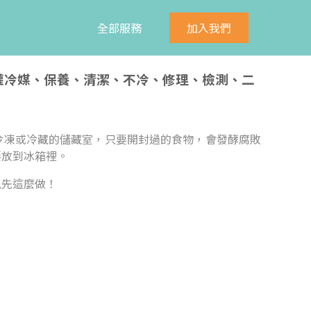
全部服務
加入我們
、灌冷媒、保養、清潔、不冷、修理、檢測、二
冷凍或冷藏的儲藏室，只要開封過的食物，會發酵腐敗
要放到冰箱裡。
以先這麼做！
：