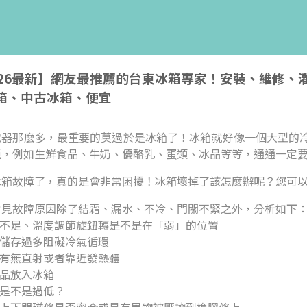
026最新】網友最推薦的台東冰箱專家！安裝、維修
箱、中古冰箱、便宜
電器那麼多，最重要的莫過於是冰箱了！冰箱就好像一個大型的
種，例如生鮮食品、牛奶、優酪乳、蛋類、冰品等等，通通一定
冰箱故障了，真的是會非常困擾！冰箱壞掉了該怎麼辦呢？您可
常見故障原因除了結霜、漏水、不冷、門關不緊之外，分析如下
度不足、溫度調節旋鈕轉是不是在「弱」的位置
品儲存過多阻礙冷氣循環
光有無直射或者靠近發熱體
食品放入冰箱
壓是不是過低？