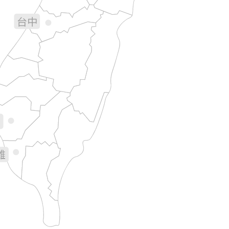
台中
彰化
南投
花蓮
林
義
南
雄
台東
屏東