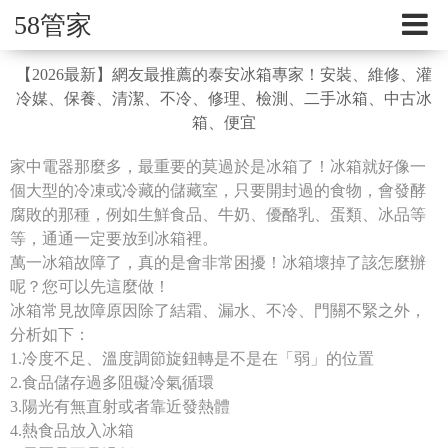
58管家
【2026最新】網友最推薦的泰安冰箱專家！安裝、維修、灌
冷媒、保養、清潔、不冷、修理、檢測、二手冰箱、中古冰
箱、便宜
家中電器那麼多，最重要的莫過於是冰箱了！冰箱就好像一
個大型的冷凍或冷藏的儲藏室，只要開封過的食物，會發酵
腐敗的那種，例如生鮮食品、牛奶、優酪乳、蛋類、冰品等
等，通通一定要放到冰箱裡。
萬一冰箱故障了，真的是會非常困擾！冰箱壞掉了該怎麼辦
呢？您可以先這麼做！
冰箱常見故障原因除了結霜、漏水、不冷、門關不緊之外，
分析如下：
1.冷度不足、溫度調節旋鈕轉是不是在「弱」的位置
2.食品儲存過多阻礙冷氣循環
3.陽光有無直射或者靠近發熱體
4.熱食品放入冰箱