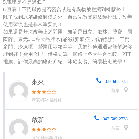
5.電壓是不是過低？
6.查看上下門磁條是否密合或是有異物被壓擠到橡膠條上
除了找到冰箱維修師傅之外，自己先做簡易故障排除，改善
使用習慣也是非常重要的！
如果還是無法改善上述問題，無論是日立、歌林、聲寶、國
際牌、東元......各大品牌冰箱的疑難雜症，或者雙門、三門、
多門、冷凍櫃、營業用冰箱等等，我們師傅通通都能幫您修
理到好！費用合理、價格划算，網路上各大平台比較、PTT
推薦、評價最高的廠商介紹、冰箱安裝、簡易檢測教學！
來來
037-682-735
苗栗
泰安鄉冰箱維修
啟新
042-589-2728
苗栗
泰安鄉冰箱維修