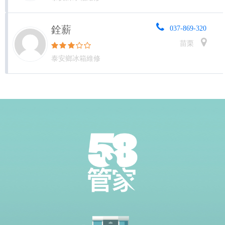
銓薪
037-869-320
苗栗
泰安鄉冰箱維修