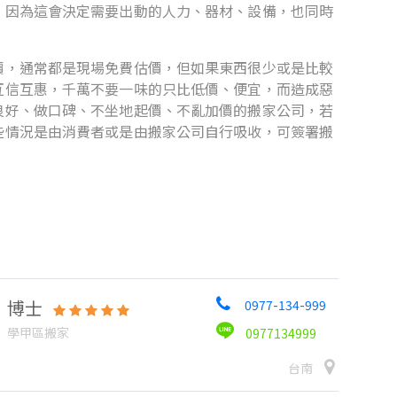
。因為這會決定需要出動的人力、器材、設備，也同時
價，通常都是現場免費估價，但如果東西很少或是比較
互信互惠，千萬不要一味的只比低價、便宜，而造成惡
良好、做口碑、不坐地起價、不亂加價的搬家公司，若
些情況是由消費者或是由搬家公司自行吸收，可簽署搬
博士
0977-134-999
學甲區搬家
0977134999
台南