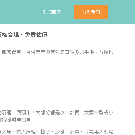
全部服務
加入我們
價格合理、免費估價
、搬家費用、習俗等等搬家注意事項多如牛毛，有時也
。
物清運、回頭車。大部分都是以車計費，大型中型或小
5噸的發財車出車。
單人床、雙人床組、櫃子、沙發、家具、冷氣等大型電