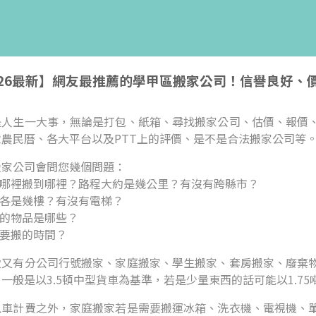
026最新】網友最推薦的學甲區搬家公司！信譽良好、
是人生一大事，無論是打包、紙箱、尋找搬家公司、估價、報價
意農民曆、各大平台以及PTT上的評價、是不是合法搬家公司等
搬家公司會問您幾個問題：
從哪裡搬到哪裡？路程大約是幾公里？有沒有跨縣市？
邊各是幾樓？有沒有電梯？
搬的物品是哪些？
計要搬的時間？
致又有分公司行號搬家、家庭搬家、學生搬家、套房搬家、廢棄
一般是以3.5頓中型貨車為基準，若是少量東西的話可能以1.7
以車計費之外，家庭搬家若是需要搬運冰箱、洗衣機、電視機、