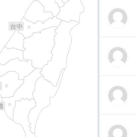
宜蘭
苗栗
台中
彰化
南投
花蓮
林
義
南
雄
台東
屏東