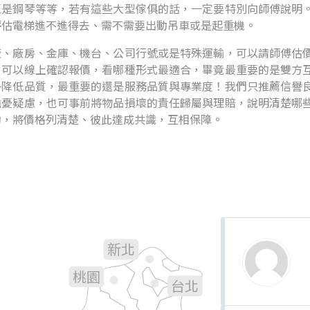
至是鋼琴等等，若有這些大型傢俱的話，一定要特別向師傅說明
評估電梯進不進得去、需不需要出動吊車或是起重機。
廠、廠房、金庫、機台、公司行號或是特殊運輸，可以請師傅估
，可以線上確認報價，看哪種形式最適合，畢竟最重要的是雙方
爭降低品質，最重要的還是服務品質與專業度！我們只推薦信譽
擔憂疑慮，也可事前將物品損壞的責任歸屬與理賠，說明清楚哪
約，將價格列清楚、彼此達成共識，互相保障。
新北
基隆
桃園
台北
新竹