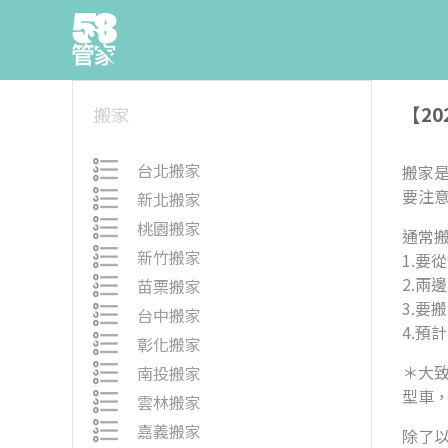
【2
搬家
台北搬家
搬家
要注
新北搬家
桃園搬家
通常
新竹搬家
1.要
2.兩
苗栗搬家
3.要
台中搬家
4.預
彰化搬家
＊大
南投搬家
型車，
雲林搬家
嘉義搬家
除了