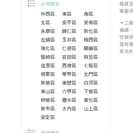
台南搬家
器甚
需要
中西區
東區
南區
北區
安平區
安南區
＊工
偏遠
永康區
歸仁區
新化區
性競
左鎮區
玉井區
楠西區
是有
南化區
仁德區
關廟區
家合
龍崎區
官田區
麻豆區
佳里區
西港區
七股區
將軍區
學甲區
北門區
新營區
後壁區
白河區
東山區
六甲區
下營區
柳營區
鹽水區
善化區
新市區
大內區
山上區
安定區