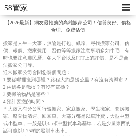
58管家
【2026最新】網友最推薦的高雄搬家公司！信譽良好、價格
合理、免費估價
搬家是人生一大事，無論是打包、紙箱、尋找搬家公司、估
價、報價、搬家費用、習俗等等搬家注意事項多如牛毛，有
時也要注意農民曆、各大平台以及PTT上的評價、是不是合
法搬家公司等。
通常搬家公司會問您幾個問題：
1.要從哪裡搬到哪裡？路程大約是幾公里？有沒有跨縣市？
2.兩邊各是幾樓？有沒有電梯？
3.要搬的物品是哪些？
4.預計要搬的時間？
＊大致又有分公司行號搬家、家庭搬家、學生搬家、套房搬
家、廢棄物清運、回頭車。大部分都是以車計費，大型中型
或小型車，一般是以3.5頓中型貨車為基準，若是少量東西的
話可能以1.75噸的發財車出車。