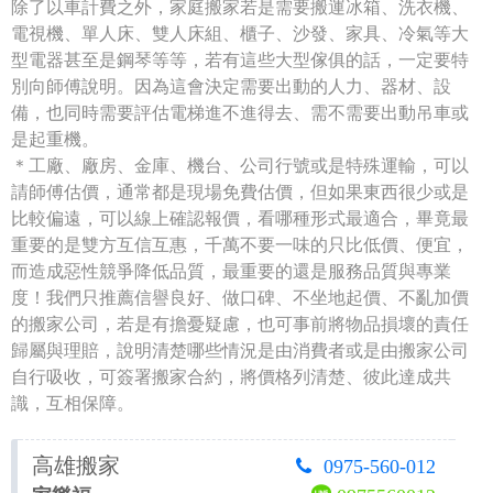
除了以車計費之外，家庭搬家若是需要搬運冰箱、洗衣機、
電視機、單人床、雙人床組、櫃子、沙發、家具、冷氣等大
型電器甚至是鋼琴等等，若有這些大型傢俱的話，一定要特
別向師傅說明。因為這會決定需要出動的人力、器材、設
備，也同時需要評估電梯進不進得去、需不需要出動吊車或
是起重機。
＊工廠、廠房、金庫、機台、公司行號或是特殊運輸，可以
請師傅估價，通常都是現場免費估價，但如果東西很少或是
比較偏遠，可以線上確認報價，看哪種形式最適合，畢竟最
重要的是雙方互信互惠，千萬不要一味的只比低價、便宜，
而造成惡性競爭降低品質，最重要的還是服務品質與專業
度！我們只推薦信譽良好、做口碑、不坐地起價、不亂加價
的搬家公司，若是有擔憂疑慮，也可事前將物品損壞的責任
歸屬與理賠，說明清楚哪些情況是由消費者或是由搬家公司
自行吸收，可簽署搬家合約，將價格列清楚、彼此達成共
識，互相保障。
高雄搬家
0975-560-012