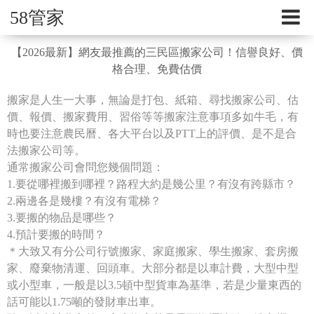
58管家
【2026最新】網友最推薦的三民區搬家公司！信譽良好、價
格合理、免費估價
搬家是人生一大事，無論是打包、紙箱、尋找搬家公司、估
價、報價、搬家費用、習俗等等搬家注意事項多如牛毛，有
時也要注意農民曆、各大平台以及PTT上的評價、是不是合
法搬家公司等。
通常搬家公司會問您幾個問題：
1.要從哪裡搬到哪裡？路程大約是幾公里？有沒有跨縣市？
2.兩邊各是幾樓？有沒有電梯？
3.要搬的物品是哪些？
4.預計要搬的時間？
＊大致又有分公司行號搬家、家庭搬家、學生搬家、套房搬
家、廢棄物清運、回頭車。大部分都是以車計費，大型中型
或小型車，一般是以3.5頓中型貨車為基準，若是少量東西的
話可能以1.75噸的發財車出車。