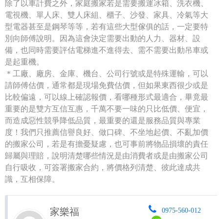
除了以車計費之外，家庭搬家若是需要搬運冰箱、洗衣機、
電視機、單人床、雙人床組、櫃子、沙發、家具、冷氣等大
型電器甚至是鋼琴等等，若有這些大型傢俱的話，一定要特
別向師傅說明。因為這會決定需要出動的人力、器材、設
備，也同時需要評估電梯進不進得去、需不需要出動吊車或
是起重機。
＊工廠、廠房、金庫、機台、公司行號或是特殊運輸，可以
請師傅估價，通常都是現場免費估價，但如果東西很少或是
比較偏遠，可以線上確認報價，看哪種形式最適合，畢竟最
重要的是雙方互信互惠，千萬不要一味的只比低價、便宜，
而造成惡性競爭降低品質，最重要的還是服務品質與專業
度！我們只推薦信譽良好、做口碑、不坐地起價、不亂加價
的搬家公司，若是有擔憂疑慮，也可事前將物品損壞的責任
歸屬與理賠，說明清楚哪些情況是由消費者或是由搬家公司
自行吸收，可簽署搬家合約，將價格列清楚、彼此達成共
識，互相保障。
家樂福
0975-560-012